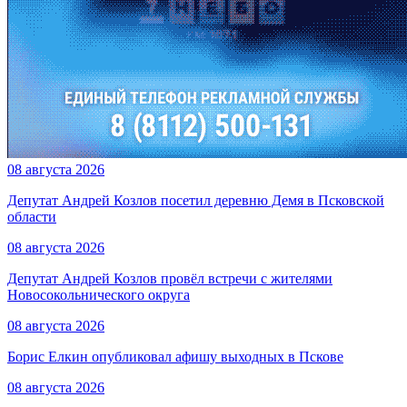
08 августа 2026
Депутат Андрей Козлов посетил деревню Демя в Псковской
области
08 августа 2026
Депутат Андрей Козлов провёл встречи с жителями
Новосокольнического округа
08 августа 2026
Борис Елкин опубликовал афишу выходных в Пскове
08 августа 2026