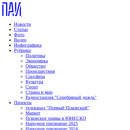
Новости
Статьи
Фото
Видео
Инфографика
Рубрики
Политика
Экономика
Общество
Происшествия
Соцсфера
Культура
Спорт
Страна и мир
Радиостанция "Серебряный дождь"
Проекты
телеканал "Первый Псковский"
Маркет
Псковские храмы в ЮНЕСКО
Народное признание 2025
Народное признание 2024