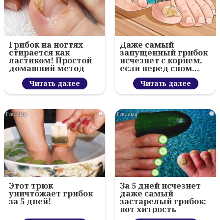
Грибок на ногтях
Даже самый
стирается как
запущенный грибок
ластиком! Простой
исчезнет с корнем,
домашний метод
если перед сном…
Читать далее
Читать далее
i
i
Этот трюк
За 5 дней исчезнет
уничтожает грибок
даже самый
за 5 дней!
застарелый грибок:
вот хитрость