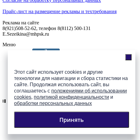
Согласие на обработку персональных данных
Прайс-лист на размещение рекламы и техтребования
Реклама на сайте
8(921)508-52-62, телефон 8(8112) 500-131
E.Sezeikina@mhpsk.ru
Меню
Слушать радио «7 небо» онлайн
Этот сайт использует cookies и другие
технологии для навигации и сбора статистики на
сайте. Продолжая использовать сайт, вы
Подпишись на группы
соглашаетесь с
положениями об использовании
ПАИ в соцсетях!
cookies
,
политикой конфиденциальности
и
обработки персональных данных
Принять