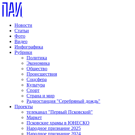
Новости
Статьи
Фото
Видео
Инфографика
Рубрики
Политика
Экономика
Общество
Происшествия
Соцсфера
Культура
Спорт
Страна и мир
Радиостанция "Серебряный дождь"
Проекты
телеканал "Первый Псковский"
Маркет
Псковские храмы в ЮНЕСКО
Народное признание 2025
Народное признание 2024