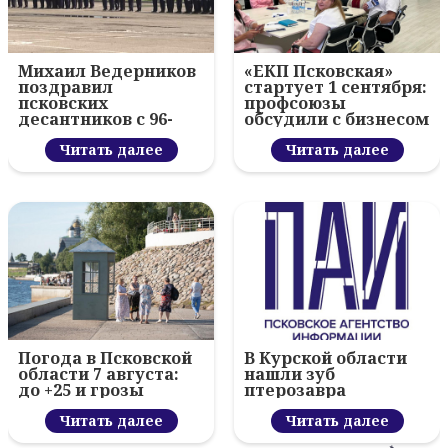
Михаил Ведерников
«ЕКП Псковская»
поздравил
стартует 1 сентября:
псковских
профсоюзы
десантников с 96-
обсудили с бизнесом
летием ВДВ и
новый цифровой
вручил награды
Читать далее
проект
Читать далее
Погода в Псковской
В Курской области
области 7 августа:
нашли зуб
до +25 и грозы
птерозавра
Читать далее
Читать далее