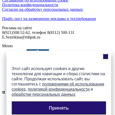
Соглашение об использовании cookie
Политика конфиденциальности
Согласие на обработку персональных данных
Прайс-лист на размещение рекламы и техтребования
Реклама на сайте
8(921)508-52-62, телефон 8(8112) 500-131
E.Sezeikina@mhpsk.ru
Меню
Слушать радио «7 небо» онлайн
Этот сайт использует cookies и другие
технологии для навигации и сбора статистики на
сайте. Продолжая использовать сайт, вы
Подпишись на группы
соглашаетесь с
положениями об использовании
ПАИ в соцсетях!
cookies
,
политикой конфиденциальности
и
обработки персональных данных
Принять