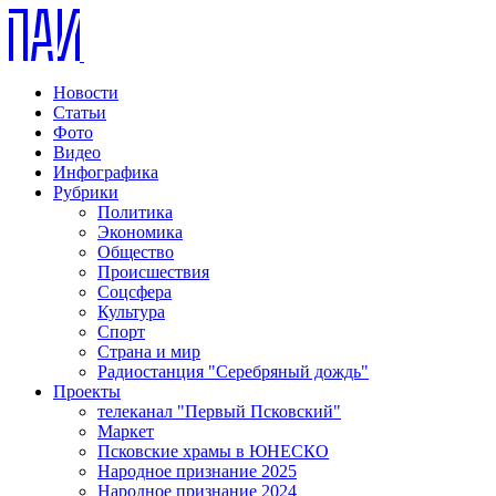
Новости
Статьи
Фото
Видео
Инфографика
Рубрики
Политика
Экономика
Общество
Происшествия
Соцсфера
Культура
Спорт
Страна и мир
Радиостанция "Серебряный дождь"
Проекты
телеканал "Первый Псковский"
Маркет
Псковские храмы в ЮНЕСКО
Народное признание 2025
Народное признание 2024