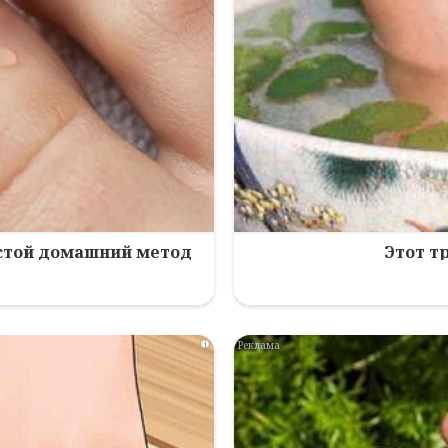
остой домашний метод
Этот т
i