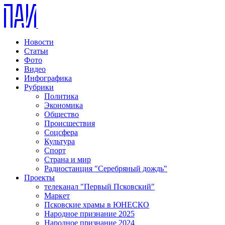
Новости
Статьи
Фото
Видео
Инфографика
Рубрики
Политика
Экономика
Общество
Происшествия
Соцсфера
Культура
Спорт
Страна и мир
Радиостанция "Серебряный дождь"
Проекты
телеканал "Первый Псковский"
Маркет
Псковские храмы в ЮНЕСКО
Народное признание 2025
Народное признание 2024