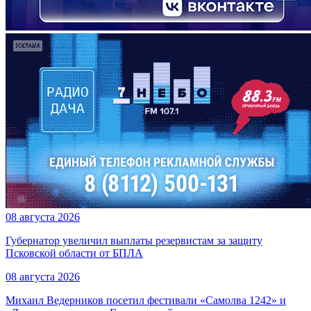
08 августа 2026
Губернатор увеличил выплаты резервистам за защиту
Псковской области от БПЛА
08 августа 2026
Михаил Ведерников посетил фестивали «Самолва 1242» и