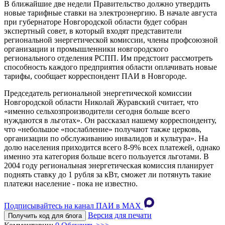
В ближайшие две недели Правительство должно утвердить
новые тарифные ставки на электроэнергию. В начале августа
при губернаторе Новгородской области будет собран
экспертный совет, в который входят представители
региональной энергетической комиссии, члены профсоюзной
организации и промышленники новгородского
регионального отделения РСПП. Им предстоит рассмотреть
способность каждого предприятия области оплачивать новые
тарифы, сообщает корреспондент ПАИ в Новгороде.
Председатель региональной энергетической комиссии
Новгородской области Николай Журавский считает, что
«именно сельхозпроизводители сегодня больше всего
нуждаются в льготах». Он рассказал нашему корреспонденту,
что «небольшое «послабление» получают также церковь,
организации по обслуживанию инвалидов и культура». На
долю населения приходится всего 8-9% всех платежей, однако
именно эта категория больше всего пользуется льготами. В
2004 году региональная энергетическая комиссия планирует
поднять ставку до 1 рубля за кВт, сможет ли потянуть такие
платежи население - пока не известно.
Подписывайтесь на канал ПАИ в MAХ
Версия для печати
Получить код для блога