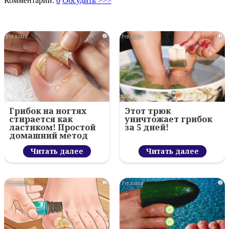
Комментарии:
0
Обсудить >>>
i
i
Грибок на ногтях
Этот трюк
стирается как
уничтожает грибок
ластиком! Простой
за 5 дней!
домашний метод
Читать далее
Читать далее
i
i