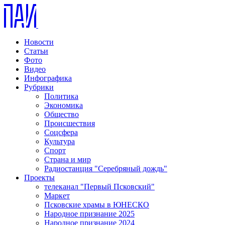
Новости
Статьи
Фото
Видео
Инфографика
Рубрики
Политика
Экономика
Общество
Происшествия
Соцсфера
Культура
Спорт
Страна и мир
Радиостанция "Серебряный дождь"
Проекты
телеканал "Первый Псковский"
Маркет
Псковские храмы в ЮНЕСКО
Народное признание 2025
Народное признание 2024