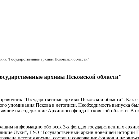
чник "Государственные архивы Псковской области"
Государственные архивы Псковской области"
справочник "Государственные архивы Псковской области". Как
вого упоминания Пскова в летописи. Необходимость выпуска был
лиявшие на содержание Архивного фонда Псковской области. В 
жащим информацию обо всех 3-х фондах государственных архиво
Великие Луки", ГУО "Государственный архив новейшей истории 
отражена история архива, состав и содержание фондов и научно-