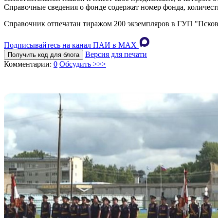
Справочные сведения о фонде содержат номер фонда, количест
Справочник отпечатан тиражом 200 экземпляров в ГУП "Псковс
Подписывайтесь на канал ПАИ в MAХ
Версия для печати
Получить код для блога
Комментарии:
0
Обсудить >>>