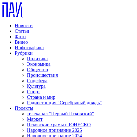
Новости
Статьи
Фото
Видео
Инфографика
Рубрики
Политика
Экономика
Общество
Происшествия
Соцсфера
Культура
Спорт
Страна и мир
Радиостанция "Серебряный дождь"
Проекты
телеканал "Первый Псковский"
Маркет
Псковские храмы в ЮНЕСКО
Народное признание 2025
Народное признание 2024