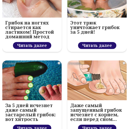
Грибок на ногтях
Этот трюк
стирается как
уничтожает грибок
ластиком! Простой
за 5 дней!
домашний метод
Читать далее
Читать далее
i
i
За 5 дней исчезнет
Даже самый
даже самый
запущенный грибок
застарелый грибок:
исчезнет с корнем,
вот хитрость
если перед сном…
Читать далее
Читать далее