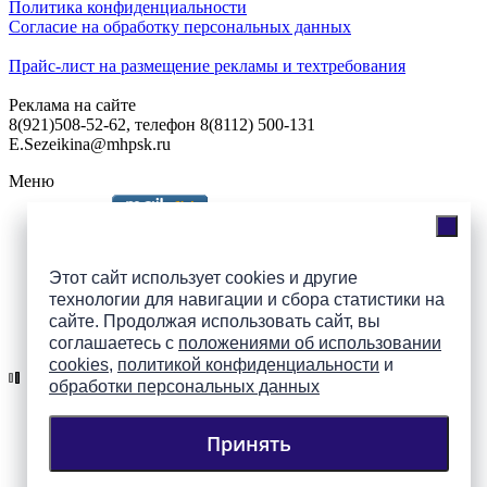
Политика конфиденциальности
Согласие на обработку персональных данных
Прайс-лист на размещение рекламы и техтребования
Реклама на сайте
8(921)508-52-62, телефон 8(8112) 500-131
E.Sezeikina@mhpsk.ru
Меню
Слушать радио «7 небо» онлайн
Этот сайт использует cookies и другие
технологии для навигации и сбора статистики на
сайте. Продолжая использовать сайт, вы
Подпишись на группы
соглашаетесь с
положениями об использовании
ПАИ в соцсетях!
cookies
,
политикой конфиденциальности
и
обработки персональных данных
Принять