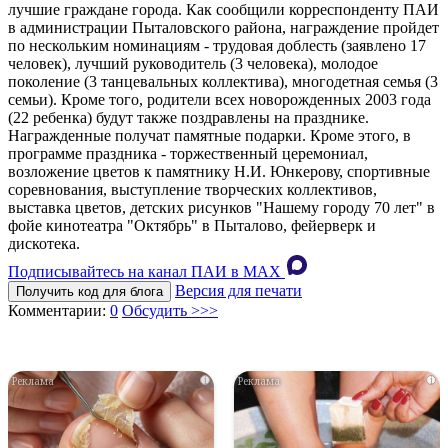
лучшие граждане города. Как сообщили корреспонденту ПАИ
в администрации Пыталовского района, награждение пройдет
по нескольким номинациям - трудовая доблесть (заявлено 17
человек), лучший руководитель (3 человека), молодое
поколение (3 танцевальных коллектива), многодетная семья (3
семьи). Кроме того, родители всех новорожденных 2003 года
(22 ребенка) будут также поздравлены на празднике.
Награжденные получат памятные подарки. Кроме этого, в
программе праздника - торжественный церемониал,
возложение цветов к памятнику Н.И. Юнкерову, спортивные
соревнования, выступление творческих коллективов,
выставка цветов, детских рисунков "Нашему городу 70 лет" в
фойе кинотеатра "Октябрь" в Пыталово, фейерверк и
дискотека.
Подписывайтесь на канал ПАИ в MAХ
Версия для печати
Получить код для блога
Комментарии:
0
Обсудить >>>
i
i