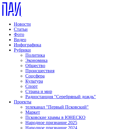
Новости
Статьи
Фото
Видео
Инфографика
Рубрики
Политика
Экономика
Общество
Происшествия
Соцсфера
Культура
Спорт
Страна и мир
Радиостанция "Серебряный дождь"
Проекты
телеканал "Первый Псковский"
Маркет
Псковские храмы в ЮНЕСКО
Народное признание 2025
Народное признание 2024