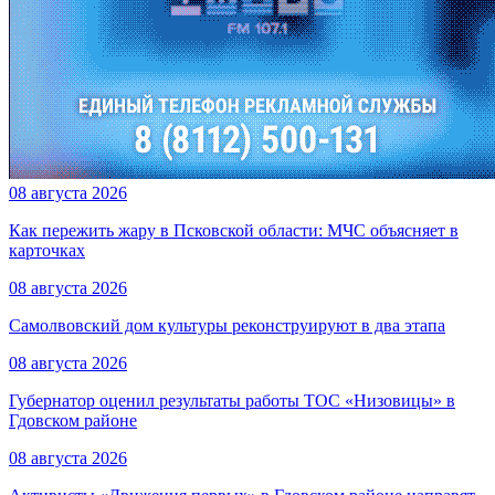
08 августа 2026
Как пережить жару в Псковской области: МЧС объясняет в
карточках
08 августа 2026
Самолвовский дом культуры реконструируют в два этапа
08 августа 2026
Губернатор оценил результаты работы ТОС «Низовицы» в
Гдовском районе
08 августа 2026