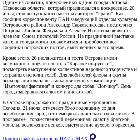
Одним из событий, приуроченных к Дню города Острова
(Псковская область), который праздновался в воскресенье, 20
июля, стал выпуск книги местных авторов "Грани". Как
сообщил корреспонденту ПАИ заведующий отделом культуры
Островского района Александр Саркозенко, два писателя из
Острова - Любовь Федукова и Алексей Игнатенко являются
членами Союза писателей России. На праздничной выставке
жители города могли ознакомиться и приобрести все
сборники островских поэтов, выпущенных за это время.
Кроме этого, 20 июля жители и гости Острова имели
возможность поучаствовать в "Караоке по-русски",
посмотреть выступления коллективов народного творчества и
эстрадных исполнителей. Для любителей флоры и фауны
была организована выставка цветочных композиций
"Цветочная фантазия" и конкурс для собак "Дог-шоу". День
города завершился салютом и дискотекой.
В Острове продолжаются праздничные мероприятия.
Сегодня, 21 июля, отмечают 59-ю годовщину со дня
освобождения города от немецко-фашистских захватчиков. В
программе - торжественный церемониал, салют у братской
могилы, возложение венков, выступление духового оркестра.
Подписывайтесь на канал ПАИ в MAХ