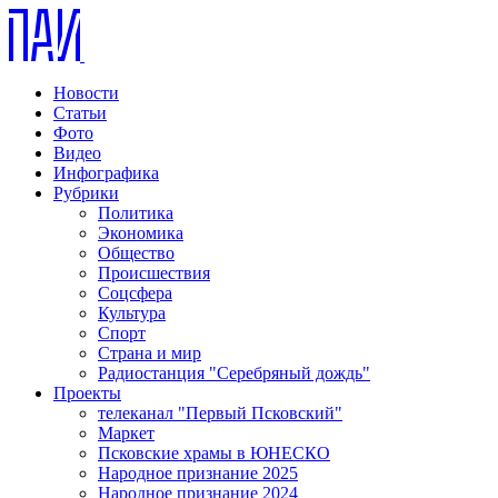
Новости
Статьи
Фото
Видео
Инфографика
Рубрики
Политика
Экономика
Общество
Происшествия
Соцсфера
Культура
Спорт
Страна и мир
Радиостанция "Серебряный дождь"
Проекты
телеканал "Первый Псковский"
Маркет
Псковские храмы в ЮНЕСКО
Народное признание 2025
Народное признание 2024