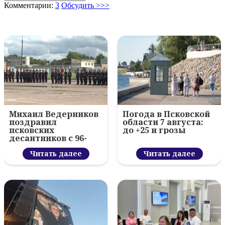
Комментарии:
3
Обсудить >>>
Михаил Ведерников
Погода в Псковской
поздравил
области 7 августа:
псковских
до +25 и грозы
десантников с 96-
летием ВДВ и
вручил награды
Читать далее
Читать далее