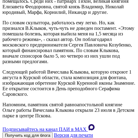
помещалось. Среди них - патриарх Тихон, великая княгиня
Елизавета Феодоровна, святой князь Владимир, Николай
юродивый, Марфа, Корнилий, Никандр и другие.
По словам скульптора, работалось ему легко. Но, как
признался В.Клыков, чуть-чуть не доведен постамент. «Этому
помешала болезнь, которая выбила меня на 1,5 месяца из
рабочего режима», - сказал автор. Он поблагодарил
московского предпринимателя Сергея Павловича Козубенко,
который финансировал памятник. По словам Клыкова,
вначале спонсоров было 5, но четверо из них ушли под
разными предлогами.
Следующей работой Вячеслава Клыкова, которую откроют 1
августа в Курской области, стала композиция для фонтана,
изображающая обретение Курской Куренной иконы Знамение.
Ее открытие состоится в День преподобного Серафима
Саровского.
Напомним, памятник святой равноапостольной княгине
Ольге работы Вячеслава Клыкова открыли 23 июля в Детском
парке в центре Пскова.
Подписывайтесь на канал ПАИ в MAХ
Версия для печати
Получить код для блога