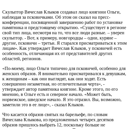
Скульптор Вячеслав Клыков создавал лицо княгини Ольги,
наблюдая за псковичками. Об этом он сказал на пресс-
конференции, посвященной завершению работ по установке
памятника и предстоящему открытию. «Существует в регионе
свой тип лица, несмотря на то, что все люди разные. – уверен
скульптор. - Вот, к примеру, новгородцы – одни, куряне –
другие, псковичи – третьи. Я старался присматриваться к этим
лицам». Как утверждает Вячеслав Клыков, у псковичей есть
особенность, отличающая их от представителей других
областей, регионов.
«По-моему, лицо Ольги типично для псковичей, особенно для
женских образов. Я внимательно присматривался к девушкам,
к женщинам – как они выглядят, как они ходят. Есть
совершенно незаметная, но отличительная черта», -
утверждает автор памятника княгине. Кроме этого, по его
мнению, в Ольге есть и северное начало. «Может быть,
норвежское, шведское начало. Я это отразил. Вы, возможно,
заметили это в ее лице», - сказал Клыков.
Что касается образов святых на барельефе, по словам
Вячеслава Клыкова, из предложенных четырех десятков
образов пришлось выбрать 12, поскольку больше не