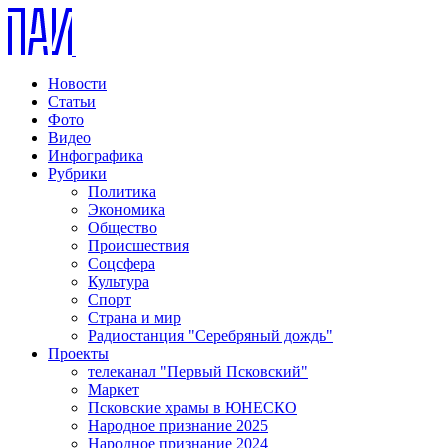
Новости
Статьи
Фото
Видео
Инфографика
Рубрики
Политика
Экономика
Общество
Происшествия
Соцсфера
Культура
Спорт
Страна и мир
Радиостанция "Серебряный дождь"
Проекты
телеканал "Первый Псковский"
Маркет
Псковские храмы в ЮНЕСКО
Народное признание 2025
Народное признание 2024