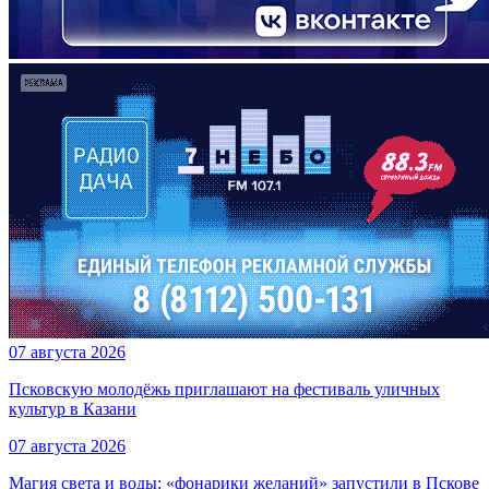
07 августа 2026
Псковскую молодёжь приглашают на фестиваль уличных
культур в Казани
07 августа 2026
Магия света и воды: «фонарики желаний» запустили в Пскове