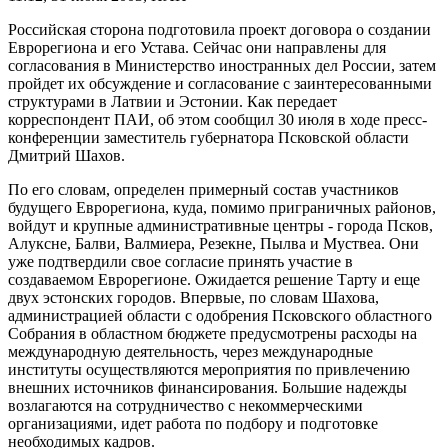
Российская сторона подготовила проект договора о создании
Еврорегиона и его Устава. Сейчас они направлены для
согласования в Министерство иностранных дел России, затем
пройдет их обсуждение и согласование с заинтересованными
структурами в Латвии и Эстонии. Как передает
корреспондент ПАИ, об этом сообщил 30 июля в ходе пресс-
конференции заместитель губернатора Псковской области
Дмитрий Шахов.
По его словам, определен примерный состав участников
будущего Еврорегиона, куда, помимо приграничных районов,
войдут и крупные административные центры - города Псков,
Алуксне, Балви, Валмиера, Резекне, Пылва и Муствеа. Они
уже подтвердили свое согласие принять участие в
создаваемом Еврорегионе. Ожидается решение Тарту и еще
двух эстонских городов. Впервые, по словам Шахова,
администрацией области с одобрения Псковского областного
Собрания в областном бюджете предусмотрены расходы на
международную деятельность, через международные
институты осуществляются мероприятия по привлечению
внешних источников финансирования. Большие надежды
возлагаются на сотрудничество с некоммерческими
организациями, идет работа по подбору и подготовке
необходимых кадров.