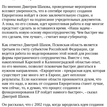
По мнению Дмитрия Шахова, проведенные мероприятия
вселяют уверенность, что в сентябре процесс создания
Еврорегиона войдет в свою заключительную стадию, и
стороны выйдут на подписание учредительных документов.
А пока, по его словам, идет кропотливая работа и еще многое
предстоит сделать за оставшееся время. «Наша задача -
положить новую основу евросотрудничеству. Чем быстрее мы
это сделаем, тем лучше», - считает вице-губернатор.
Как отметил Дмитрий Шахов, Псковская область является
третьим по счету субъектом Российской Федерации, где
ведется работа по моделированию этой новой для россиян
формы приграничного сотрудничества. Вместе с тем,
накопленный Карелией и Калининградской областью опыт,
по его мнению, позволит псковичам быстрее двигаться в
нужном направлении. «Еврорегион - прекрасная идея, которая
существует уже много лет в Европе, дает неплохие
результаты. Если население области проникнется духом, что
нам это надо, и жизнь от создания Еврорегиона станет лучше,
чем сейчас, то, я думаю, что процесс создания и
функционирования ЕР пойдет намного быстрее», - сказал
Дмитрий Шахов.
Он рассказал, что с 2002 года, когда зародилась идея создания