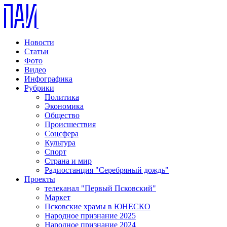
Новости
Статьи
Фото
Видео
Инфографика
Рубрики
Политика
Экономика
Общество
Происшествия
Соцсфера
Культура
Спорт
Страна и мир
Радиостанция "Серебряный дождь"
Проекты
телеканал "Первый Псковский"
Маркет
Псковские храмы в ЮНЕСКО
Народное признание 2025
Народное признание 2024