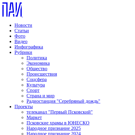
Новости
Статьи
Фото
Видео
Инфографика
Рубрики
Политика
Экономика
Общество
Происшествия
Соцсфера
Культура
Спорт
Страна и мир
Радиостанция "Серебряный дождь"
Проекты
телеканал "Первый Псковский"
Маркет
Псковские храмы в ЮНЕСКО
Народное признание 2025
Народное признание 2024