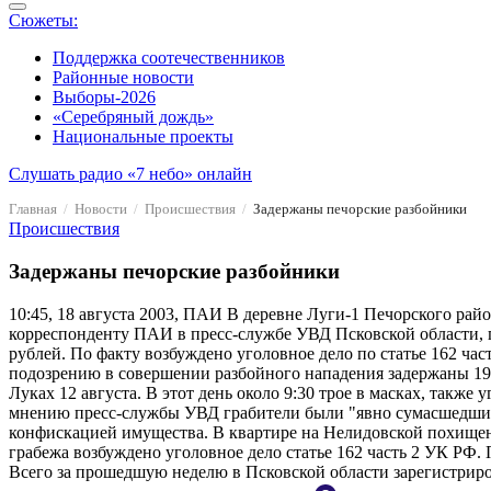
Сюжеты:
Поддержка соотечественников
Районные новости
Выборы-2026
«Серебряный дождь»
Национальные проекты
Слушать радио «7 небо» онлайн
Главная
Новости
Происшествия
Задержаны печорские разбойники
Происшествия
Задержаны печорские разбойники
10:45, 18 августа 2003, ПАИ
В деревне Луги-1 Печорского район
корреспонденту ПАИ в пресс-службе УВД Псковской области, п
рублей. По факту возбуждено уголовное дело по статье 162 ч
подозрению в совершении разбойного нападения задержаны 19
Луках 12 августа. В этот день около 9:30 трое в масках, такж
мнению пресс-службы УВД грабители были "явно сумасшедшими"
конфискацией имущества. В квартире на Нелидовской похищены
грабежа возбуждено уголовное дело статье 162 часть 2 УК РФ. 
Всего за прошедшую неделю в Псковской области зарегистриро