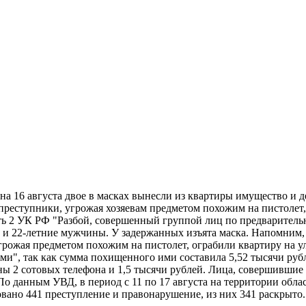
а 16 августа двое в масках вынесли из квартиры имущество и д
реступники, угрожая хозяевам предметом похожим на пистолет,
асть 2 УК РФ "Разбой, совершенный группой лиц по предварител
 и 22-летние мужчины. У задержанных изъята маска. Напомним,
е угрожая предметом похожим на пистолет, ограбили квартиру на
, так как сумма похищенного ими составила 5,52 тысячи рублей
 2 сотовых телефона и 1,5 тысячи рублей. Лица, совершившие п
По данным УВД, в период с 11 по 17 августа на территории облас
вано 441 преступление и правонарушение, из них 341 раскрыто.