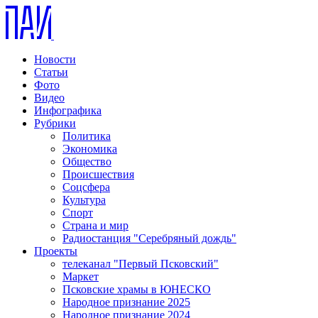
Новости
Статьи
Фото
Видео
Инфографика
Рубрики
Политика
Экономика
Общество
Происшествия
Соцсфера
Культура
Спорт
Страна и мир
Радиостанция "Серебряный дождь"
Проекты
телеканал "Первый Псковский"
Маркет
Псковские храмы в ЮНЕСКО
Народное признание 2025
Народное признание 2024