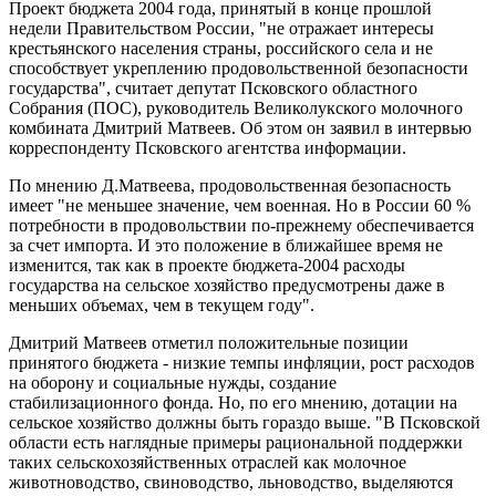
Проект бюджета 2004 года, принятый в конце прошлой
недели Правительством России, "не отражает интересы
крестьянского населения страны, российского села и не
способствует укреплению продовольственной безопасности
государства", считает депутат Псковского областного
Собрания (ПОС), руководитель Великолукского молочного
комбината Дмитрий Матвеев. Об этом он заявил в интервью
корреспонденту Псковского агентства информации.
По мнению Д.Матвеева, продовольственная безопасность
имеет "не меньшее значение, чем военная. Но в России 60 %
потребности в продовольствии по-прежнему обеспечивается
за счет импорта. И это положение в ближайшее время не
изменится, так как в проекте бюджета-2004 расходы
государства на сельское хозяйство предусмотрены даже в
меньших объемах, чем в текущем году".
Дмитрий Матвеев отметил положительные позиции
принятого бюджета - низкие темпы инфляции, рост расходов
на оборону и социальные нужды, создание
стабилизационного фонда. Но, по его мнению, дотации на
сельское хозяйство должны быть гораздо выше. "В Псковской
области есть наглядные примеры рациональной поддержки
таких сельскохозяйственных отраслей как молочное
животноводство, свиноводство, льноводство, выделяются