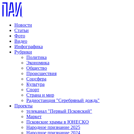
Новости
Статьи
Фото
Видео
Инфографика
Рубрики
Политика
Экономика
Общество
Происшествия
Соцсфера
Культура
Спорт
Страна и мир
Радиостанция "Серебряный дождь"
Проекты
телеканал "Первый Псковский"
Маркет
Псковские храмы в ЮНЕСКО
Народное признание 2025
Народное признание 2024