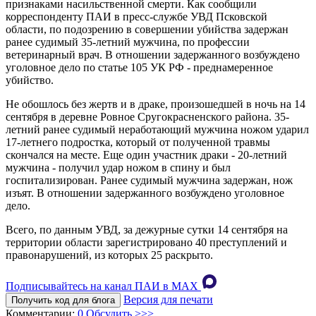
признаками насильственной смерти. Как сообщили
корреспонденту ПАИ в пресс-службе УВД Псковской
области, по подозрению в совершении убийства задержан
ранее судимый 35-летний мужчина, по профессии
ветеринарный врач. В отношении задержанного возбуждено
уголовное дело по статье 105 УК РФ - преднамеренное
убийство.
Не обошлось без жертв и в драке, произошедшей в ночь на 14
сентября в деревне Ровное Сругокрасненского района. 35-
летний ранее судимый неработающий мужчина ножом ударил
17-летнего подростка, который от полученной травмы
скончался на месте. Еще один участник драки - 20-летний
мужчина - получил удар ножом в спину и был
госпитализирован. Ранее судимый мужчина задержан, нож
изъят. В отношении задержанного возбуждено уголовное
дело.
Всего, по данным УВД, за дежурные сутки 14 сентября на
территории области зарегистрировано 40 преступлений и
правонарушений, из которых 25 раскрыто.
Подписывайтесь на канал ПАИ в MAХ
Версия для печати
Получить код для блога
Комментарии:
0
Обсудить >>>