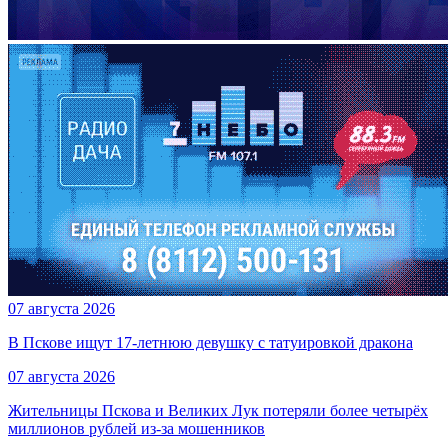
07 августа 2026
В Пскове ищут 17‑летнюю девушку с татуировкой дракона
07 августа 2026
Жительницы Пскова и Великих Лук потеряли более четырёх
миллионов рублей из-за мошенников