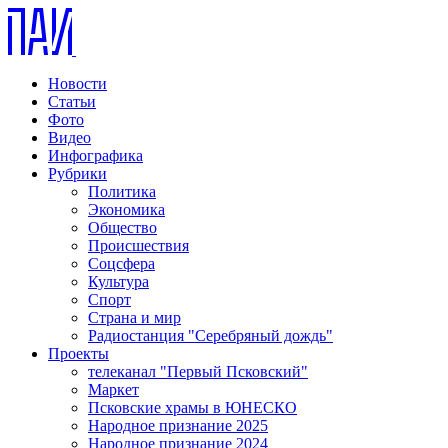
Новости
Статьи
Фото
Видео
Инфографика
Рубрики
Политика
Экономика
Общество
Происшествия
Соцсфера
Культура
Спорт
Страна и мир
Радиостанция "Серебряный дождь"
Проекты
телеканал "Первый Псковский"
Маркет
Псковские храмы в ЮНЕСКО
Народное признание 2025
Народное признание 2024