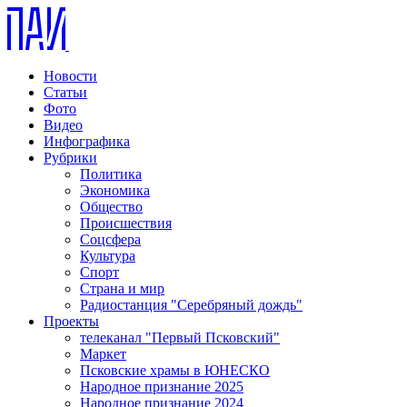
Новости
Статьи
Фото
Видео
Инфографика
Рубрики
Политика
Экономика
Общество
Происшествия
Соцсфера
Культура
Спорт
Страна и мир
Радиостанция "Серебряный дождь"
Проекты
телеканал "Первый Псковский"
Маркет
Псковские храмы в ЮНЕСКО
Народное признание 2025
Народное признание 2024