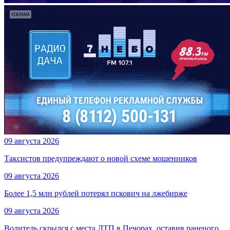
09 августа 2026
Таксистов предупреждают о новой схеме мошенников
09 августа 2026
Более 1,5 млн рублей потерял пскович на лжебирже
09 августа 2026
Водитель скрылся с места ДТП в Печорах, оставив раненого