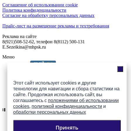
Соглашение об использовании cookie
Политика конфиденциальности
Согласие на обработку персональных данных
Прайс-лист на размещение рекламы и техтребования
Реклама на сайте
8(921)508-52-62, телефон 8(8112) 500-131
E.Sezeikina@mhpsk.ru
Меню
Слушать радио «7 небо» онлайн
Этот сайт использует cookies и другие
технологии для навигации и сбора статистики на
сайте. Продолжая использовать сайт, вы
Подпишись на группы
соглашаетесь с
положениями об использовании
ПАИ в соцсетях!
cookies
,
политикой конфиденциальности
и
обработки персональных данных
Принять