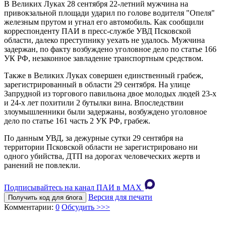
В Великих Луках 28 сентября 22-летний мужчина на
привокзальной площади ударил по голове водителя "Опеля"
железным прутом и угнал его автомобиль. Как сообщили
корреспонденту ПАИ в пресс-службе УВД Псковской
области, далеко преступнику уехать не удалось. Мужчина
задержан, по факту возбуждено уголовное дело по статье 166
УК РФ, незаконное завладение транспортным средством.
Также в Великих Луках совершен единственный грабеж,
зарегистрированный в области 29 сентября. На улице
Запрудной из торгового павильона двое молодых людей 23-х
и 24-х лет похитили 2 бутылки вина. Впоследствии
злоумышленники были задержаны, возбуждено уголовное
дело по статье 161 часть 2 УК РФ, грабеж.
По данным УВД, за дежурные сутки 29 сентября на
территории Псковской области не зарегистрировано ни
одного убийства, ДТП на дорогах человеческих жертв и
ранений не повлекли.
Подписывайтесь на канал ПАИ в MAХ
Версия для печати
Получить код для блога
Комментарии:
0
Обсудить >>>