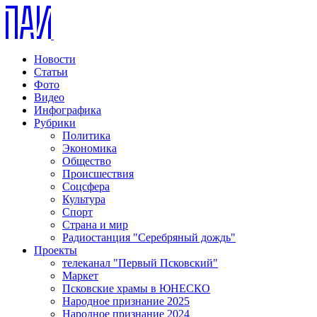
Новости
Статьи
Фото
Видео
Инфографика
Рубрики
Политика
Экономика
Общество
Происшествия
Соцсфера
Культура
Спорт
Страна и мир
Радиостанция "Серебряный дождь"
Проекты
телеканал "Первый Псковский"
Маркет
Псковские храмы в ЮНЕСКО
Народное признание 2025
Народное признание 2024