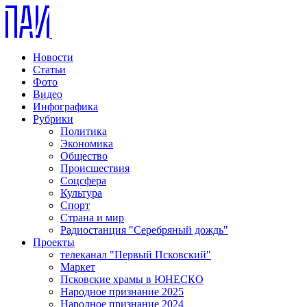
Новости
Статьи
Фото
Видео
Инфографика
Рубрики
Политика
Экономика
Общество
Происшествия
Соцсфера
Культура
Спорт
Страна и мир
Радиостанция "Серебряный дождь"
Проекты
телеканал "Первый Псковский"
Маркет
Псковские храмы в ЮНЕСКО
Народное признание 2025
Народное признание 2024