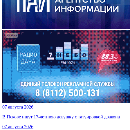
07 августа 2026
В Пскове ищут 17‑летнюю девушку с татуировкой дракона
07 августа 2026