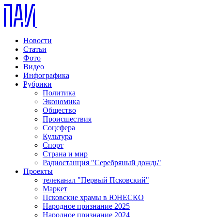
Новости
Статьи
Фото
Видео
Инфографика
Рубрики
Политика
Экономика
Общество
Происшествия
Соцсфера
Культура
Спорт
Страна и мир
Радиостанция "Серебряный дождь"
Проекты
телеканал "Первый Псковский"
Маркет
Псковские храмы в ЮНЕСКО
Народное признание 2025
Народное признание 2024