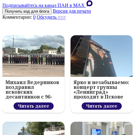
Подписывайтесь на канал ПАИ в MAХ
Версия для печати
Получить код для блога
Комментарии:
0
Обсудить >>>
Михаил Ведерников
Ярко и незабываемо:
поздравил
концерт группы
псковских
«Ленинград»
десантников с 96-
проходит в Пскове
летием ВДВ и
вручил награды
Читать далее
Читать далее