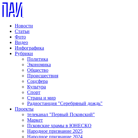
Новости
Статьи
Фото
Видео
Инфографика
Рубрики
Политика
Экономика
Общество
Происшествия
Соцсфера
Культура
Спорт
Страна и мир
Радиостанция "Серебряный дождь"
Проекты
телеканал "Первый Псковский"
Маркет
Псковские храмы в ЮНЕСКО
Народное признание 2025
Народное признание 2024