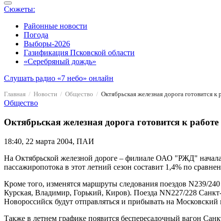
Сюжеты:
Районные новости
Погода
Выборы-2026
Газификация Псковской области
«Серебряный дождь»
Слушать радио «7 небо» онлайн
Главная
Новости
Общество
Октябрьская железная дорога готовится к р
Общество
Октябрьская железная дорога готовится к работе в
18:40, 22 марта 2004, ПАИ
На Октябрьской железной дороге – филиале ОАО "РЖД" началас
пассажиропотока в этот летний сезон составит 1,4% по сравне
Кроме того, изменятся маршруты следования поездов N239/240 
Курская, Владимир, Горький, Киров). Поезда NN227/228 Санкт-
Новороссийск будут отправляться и прибывать на Московский 
Также в летнем графике появится беспересадочный вагон Санкт