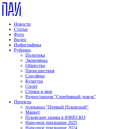
Новости
Статьи
Фото
Видео
Инфографика
Рубрики
Политика
Экономика
Общество
Происшествия
Соцсфера
Культура
Спорт
Страна и мир
Радиостанция "Серебряный дождь"
Проекты
телеканал "Первый Псковский"
Маркет
Псковские храмы в ЮНЕСКО
Народное признание 2025
Народное признание 2024