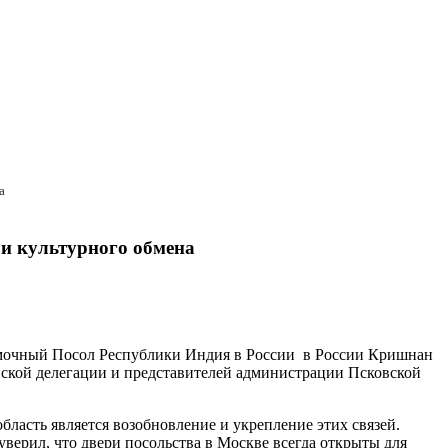
а
 и культурного обмена
номочный Посол Республики Индия в России в России Кришнан
ийской делегации и представителей администрации Псковской
бласть является возобновление и укрепление этих связей.
верил, что двери посольства в Москве всегда открыты для