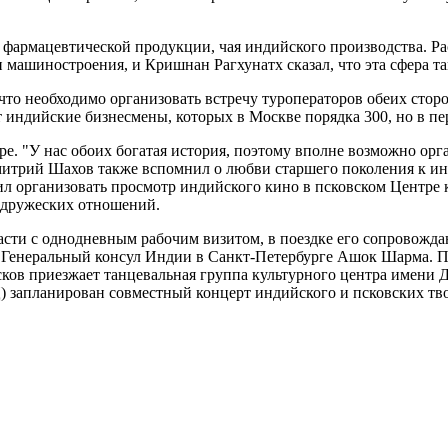
е фармацевтической продукции, чая индийского производства. 
машиностроения, и Кришнан Рагхунатх сказал, что эта сфера та
, что необходимо организовать встречу туроператоров обеих сто
ят индийские бизнесмены, которых в Москве порядка 300, но в п
е. "У нас обоих богатая история, поэтому вполне возможно орг
 Дмитрий Шахов также вспомнил о любви старшего поколения к и
л организовать просмотр индийского кино в псковском Центре 
 дружеских отношений.
сти с однодневным рабочим визитом, в поездке его сопровожда
 Генеральный консул Индии в Санкт-Петербурге Ашок Шарма. П
Псков приезжает танцевальная группа культурного центра имени 
) запланирован совместный концерт индийского и псковских тв