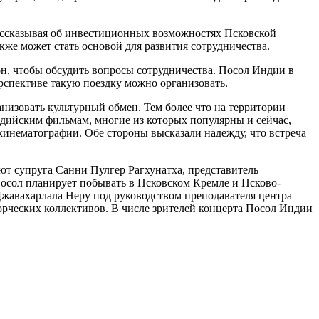
Рассказывая об инвестиционных возможностях Псковской
кже может стать основой для развития сотрудничества.
рон, чтобы обсудить вопросы сотрудничества. Посол Индии в
ерспективе такую поездку можно организовать.
анизовать культурный обмен. Тем более что на территории
ндийским фильмам, многие из которых популярны и сейчас,
кинематографии. Обе стороны высказали надежду, что встреча
ют супруга Санни Пулгер Рагхунатха, представитель
осол планирует побывать в Псковском Кремле и Псково-
Джавахарлала Неру под руководством преподавателя центра
орческих коллективов. В числе зрителей концерта Посол Индии