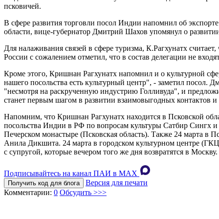
псковичей.
В сфере развития торговли посол Индии напомнил об экспорт
области, вице-губернатор Дмитрий Шахов упомянул о развитии 
Для налаживания связей в сфере туризма, К.Рагхунатх считает
России с сожалением отметил, что в состав делегации не вход
Кроме этого, Кришнан Рагхунатх напомнил и о культурной сфер
нашего посольства есть культурный центр", - заметил посол.
"несмотря на раскрученную индустрию Голливуда", и предложи
станет первым шагом в развитии взаимовыгодных контактов и
Напомним, что Кришнан Рагхунатх находится в Псковской обла
посольства Индии в РФ по вопросам культуры Сатбир Сингх и
Печерском монастыре (Псковская область). Также 24 марта в 
Анила Дикшита. 24 марта в городском культурном центре (ГКЦ
с супругой, которые вечером того же дня возвратятся в Москву.
Подписывайтесь на канал ПАИ в MAХ
Версия для печати
Получить код для блога
Комментарии:
0
Обсудить >>>