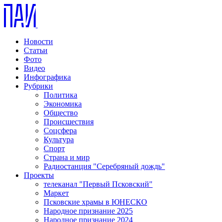
Новости
Статьи
Фото
Видео
Инфографика
Рубрики
Политика
Экономика
Общество
Происшествия
Соцсфера
Культура
Спорт
Страна и мир
Радиостанция "Серебряный дождь"
Проекты
телеканал "Первый Псковский"
Маркет
Псковские храмы в ЮНЕСКО
Народное признание 2025
Народное признание 2024