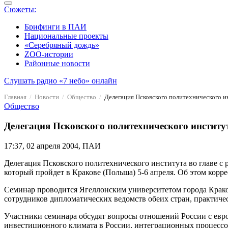
Сюжеты:
Брифинги в ПАИ
Национальные проекты
«Серебряный дождь»
ZOO-истории
Районные новости
Слушать радио «7 небо» онлайн
Главная
Новости
Общество
Делегация Псковского политехнического и
Общество
Делегация Псковского политехнического институ
17:37, 02 апреля 2004, ПАИ
Делегация Псковского политехнического института во главе с
который пройдет в Кракове (Польша) 5-6 апреля. Об этом ко
Семинар проводится Ягеллонским университетом города Краков
сотрудников дипломатических ведомств обеих стран, практиче
Участники семинара обсудят вопросы отношений России с евро
инвестиционного климата в России, интеграционных процессо