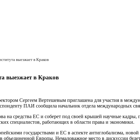
нститута выезжает в Краков
та выезжает в Краков
 ректором Сергеем Вертешевым приглашена для участия в междун
рреспонденту ПАИ сообщила начальник отдела международных св
а на средства ЕС и соберет под своей крышей научные кадры, 
ских специалистов, работающих в области права и экономики.
пейскими государствами и ЕС в аспекте антиглобализма, новой
в объединенной Европы. Немаловажное место в дискуссии будет