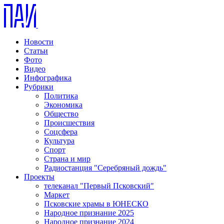
Новости
Статьи
Фото
Видео
Инфографика
Рубрики
Политика
Экономика
Общество
Происшествия
Соцсфера
Культура
Спорт
Страна и мир
Радиостанция "Серебряный дождь"
Проекты
телеканал "Первый Псковский"
Маркет
Псковские храмы в ЮНЕСКО
Народное признание 2025
Народное признание 2024