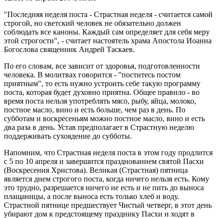
"Последняя неделя поста - Cтрастная неделя - считается самой
строгой, но светский человек не обязательно должен
соблюдать все каноны. Каждый сам определяет для себя меру
этой строгости", - считает настоятель храма Апостола Иоанна
Богослова священник Андрей Таскаев.
По его словам, все зависит от здоровья, подготовленности
человека. В молитвах говорится - "поститесь постом
приятным", то есть нужно устроить себе такую программу
поста, которая будет духовно приятна. Общее правило - во
время поста нельзя употреблять мясо, рыбу, яйца, молоко,
постное масло, вино и есть больше, чем раз в день. По
субботам и воскресеньям можно постное масло, вино и есть
два раза в день. Устав предполагает в Страстную неделю
поддерживать сухоядение до субботы.
Напомним, что Страстная неделя поста в этом году продлится
с 5 по 10 апреля и завершится празднованием святой Пасхи
(Воскресения Христова). Великая (Страстная) пятница
является днем строгого поста, когда ничего нельзя есть. Кому
это трудно, разрешается ничего не есть и не пить до выноса
плащаницы, а после выноса есть только хлеб и воду.
Страстной пятнице предшествует Чистый четверг, в этот день
убирают дом к предстоящему празднику Пасхи и ходят в