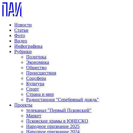
Новости
Статьи
Фото
Видео
Инфографика
Рубрики
Политика
Экономика
Общество
Происшествия
Соцсфера
Культура
Спорт
Страна и мир
Радиостанция "Серебряный дождь"
Проекты
телеканал "Первый Псковский"
Маркет
Псковские храмы в ЮНЕСКО
Народное признание 2025
Народное признание 2024