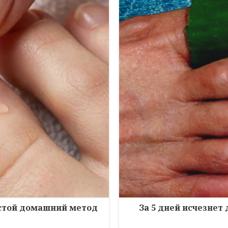
остой домашний метод
За 5 дней исчезнет