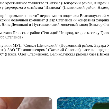
но крестьянское хозяйство "Витязь" (Печорский район, Андрей 
о у фермерского хозяйства "Иванова" (Палкинский район, Надеж
ей промышленности" первое место поделили Великолукский мя
укский молочный комбинат (Петр Степанов) и конфетная фабрик
, Янис Делиньш) и Пустошкинский молочный завод (Виктор Фе
стало Плюсское райпо (Геннадий Чепцов), второе место у Гдовс
ор Степанов).
олучили МУП "Совхоз Шелонский" (Порховский район, Эдуард 
амян), ЗАО "Псковпищепром" (Василий Салопов), частный пред
" (Псков, Олег Старченков), Великолукская рыбная база (Никол
i