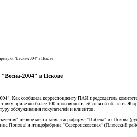
рмарки "Весна-2004" в Пскове
"Весна-2004" в Пскове
2004". Как сообщила корреспонденту ПАИ председатель комитет
авку привезли более 100 производителей со всей области. Жюр
туру обслуживания покупателей и клиентов.
ачения" первое место заняла агрофирма "Победа" из Пскова (ру
ина Попова) и птицефабрика "Северопсковская" (Плюсский райо