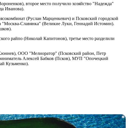
Вороненков), второе место получило хозяйство "Надежда"
да Иванова).
сокомбинат (Руслан Марценкевич) и Псковский городской
а "Москва-Славянка" (Великие Луки, Геннадий Истомин).
шков).
кого райпо (Николай Капитонов), третье место разделили
Хюннев), ООО "Мелиоратор" (Псковский район, Петр
приниматель Алексей Бабков (Псков), МУП "Опочецкий
ай Кузьменко).
i