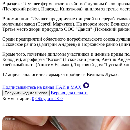
В разделе "Лучшее фермерское хозяйство" лучшим было призна
(Печорский район, Надежда Кипяткова), диплом за третье мест
В номинации "Лучшее предприятие пищевой и перерабатывающ
молочный завод (Сергей Марчуков). На втором месте Великол
Третье место жюри присудило ООО "Данси" (Псковский район
Среди предприятий областного потребительского союза лучшим 
Псковское райпо (Дмитрий Андреев) и Порховское райпо (Викт
Кроме того, почетные дипломы участников и ценные призы п
Колодич), агрофирма "Козон" (Псковский район, Аветик Авд
хлебокомбинат" (Анисим Ефимов), Торговый дом "Русский хлеб
17 апреля аналогичная ярмарка пройдет в Великих Луках.
Подписывайтесь на канал ПАИ в MAХ
Версия для печати
Получить код для блога
Комментарии:
0
Обсудить >>>