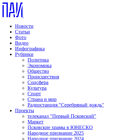
Новости
Статьи
Фото
Видео
Инфографика
Рубрики
Политика
Экономика
Общество
Происшествия
Соцсфера
Культура
Спорт
Страна и мир
Радиостанция "Серебряный дождь"
Проекты
телеканал "Первый Псковский"
Маркет
Псковские храмы в ЮНЕСКО
Народное признание 2025
Народное признание 2024