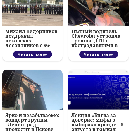
Михаил Ведерников
Пьяный водитель
поздравил
Chevrolet устроила
псковских
тройное ДТП с
десантников с 96-
пострадавшими в
летием ВДВ и
Пскове
вручил награды
Читать далее
Читать далее
Ярко и незабываемо:
Лекция «Битва за
концерт группы
доверие: мифы о
«Ленинград»
выборах» пройдёт 6
проходит в Пскове
августа в рамках