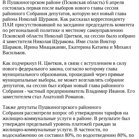
В Пушкиногорском районе (Псковская область) 6 апреля
состоялась первая после выборов нового главы сессия
районного Собрания депутатов, которую вел новый глава
района Николай Щураков. Как рассказал корреспонденту
ПАИ присутствовавший на заседании председатель комитета
по региональной политике и местному самоуправлению
Псковской области Николай Цветков, на сессии было избрано
4 заместителя Николая Щуракова. Ими стали Виктор
Шараков, Ирина Мнацаканян, Екатерина Катаева и Михаил
Васильков.
Как подчеркнул Н. Цветков, в связи с вступлением в силу
нового федерального закона, согласно которому глава
муниципального образования, прошедший через прямые
муниципальные выборы, не может возглавлять собрание
депутатов, на сессии был избран новый глава районного
Собрания - частный предприниматель Владимир Иванов. Его
заместителем стал Анатолий Романов.
Также депутаты Пушкиногорского районного
Собрания рассмотрели вопрос об утверждении тарифов на
жилищно-коммунальные услуги в районе. В результате был
утвержден предельный уровень платежей граждан за
жилищно-коммунальные услуги. В частности, по
водоснабжению он составил 80%, по водоотведению 80%, по