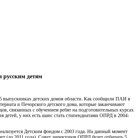
и русским детям
 5 выпускниках детских домов области. Как сообщили ПАИ в
ерната и Печорского детского дома, которые заканчивают
дов, связанных с обучением ребят на подготовительных курсах
я детей, у них есть шанс стать стипендиатами ОПРД в 2004-
еализуется Детским фондом с 2003 года. На данный момент
т (до 2011 года). Совет директоров ОПРД будет отбирать 5