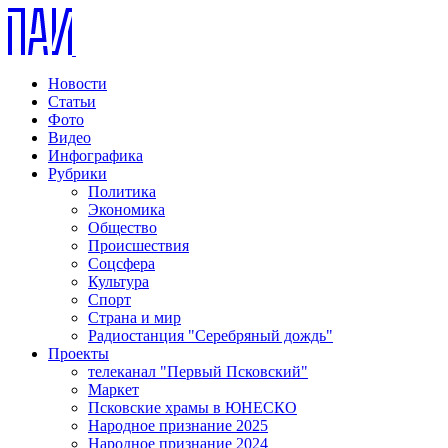
Новости
Статьи
Фото
Видео
Инфографика
Рубрики
Политика
Экономика
Общество
Происшествия
Соцсфера
Культура
Спорт
Страна и мир
Радиостанция "Серебряный дождь"
Проекты
телеканал "Первый Псковский"
Маркет
Псковские храмы в ЮНЕСКО
Народное признание 2025
Народное признание 2024