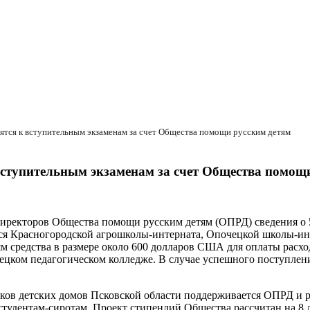
вятся к вступительным экзаменам за счет Общества помощи русским детям
 вступительным экзаменам за счет Общества помощ
директоров Общества помощи русским детям (ОПРД) сведения о
ся Красногородской агрошколы-интерната, Опочецкой школы-инт
м средства в размере около 600 долларов США для оплаты расхо
ецком педагогическом колледже. В случае успешного поступлени
ов детских домов Псковской области поддерживается ОПРД и р
удентам-сиротам. Проект стипендий Общества рассчитан на 8 ле