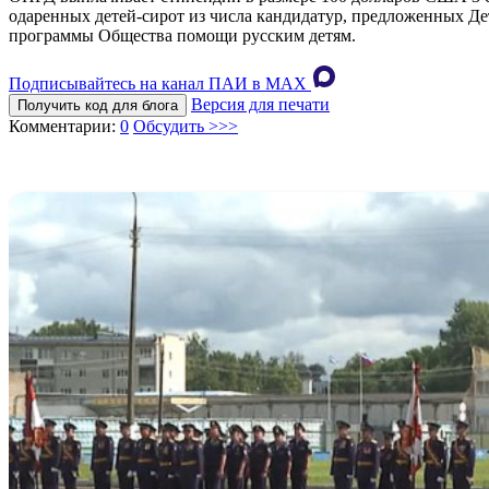
одаренных детей-сирот из числа кандидатур, предложенных Д
программы Общества помощи русским детям.
Подписывайтесь на канал ПАИ в MAХ
Версия для печати
Получить код для блога
Комментарии:
0
Обсудить >>>