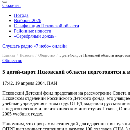
Сюжеты:
Погода
Выборы-2026
Газификация Псковской области
Районные новости
«Серебряный дождь»
Слушать радио «7 небо» онлайн
Главная
Новости
Общество
5 детей-сирот Псковской области подгото
Общество
5 детей-сирот Псковской области подготовятся к
17:42, 19 апреля 2004, ПАИ
Псковский Детский фонд представил на рассмотрение Совета 
Псковском отделении Российского Детского фонда, это учащие
учебные учреждения в этом году. ОПРД выделило русским детя
в педагогическом и политехническом институтах Пскова, Опоч
2005 учебных годах.
Напомним, что программа стипендий для одаренных выпускник
ОПРД выплачивает стипендии в размере 100 долларов США 3 ст