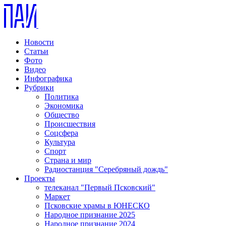
Новости
Статьи
Фото
Видео
Инфографика
Рубрики
Политика
Экономика
Общество
Происшествия
Соцсфера
Культура
Спорт
Страна и мир
Радиостанция "Серебряный дождь"
Проекты
телеканал "Первый Псковский"
Маркет
Псковские храмы в ЮНЕСКО
Народное признание 2025
Народное признание 2024