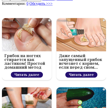
Комментарии:
0
Обсудить >>>
i
i
Грибок на ногтях
Даже самый
стирается как
запущенный грибок
ластиком! Простой
исчезнет с корнем,
домашний метод
если перед сном…
Читать далее
Читать далее
i
i