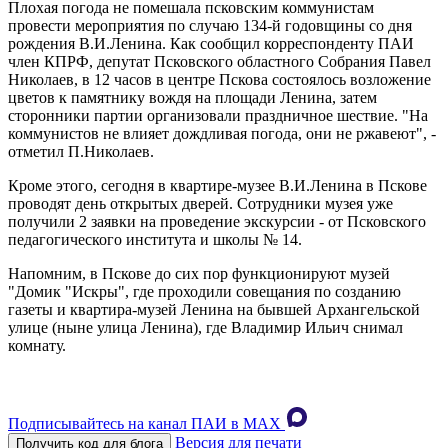
Плохая погода не помешала псковским коммунистам
провести мероприятия по случаю 134-й годовщины со дня
рождения В.И.Ленина. Как сообщил корреспонденту ПАИ
член КПРФ, депутат Псковского областного Собрания Павел
Николаев, в 12 часов в центре Пскова состоялось возложение
цветов к памятнику вождя на площади Ленина, затем
сторонники партии организовали праздничное шествие. "На
коммунистов не влияет дождливая погода, они не ржавеют", -
отметил П.Николаев.
Кроме этого, сегодня в квартире-музее В.И.Ленина в Пскове
проводят день открытых дверей. Сотрудники музея уже
получили 2 заявки на проведение экскурсии - от Псковского
педагогического института и школы № 14.
Напомним, в Пскове до сих пор функционируют музей
"Домик "Искры", где проходили совещания по созданию
газеты и квартира-музей Ленина на бывшей Архангельской
улице (ныне улица Ленина), где Владимир Ильич снимал
комнату.
Подписывайтесь на канал ПАИ в MAХ
Версия для печати
Получить код для блога