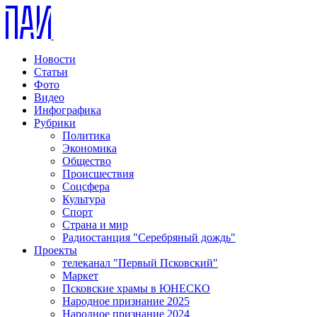
Новости
Статьи
Фото
Видео
Инфографика
Рубрики
Политика
Экономика
Общество
Происшествия
Соцсфера
Культура
Спорт
Страна и мир
Радиостанция "Серебряный дождь"
Проекты
телеканал "Первый Псковский"
Маркет
Псковские храмы в ЮНЕСКО
Народное признание 2025
Народное признание 2024