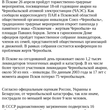
В Пскове 26 апреля пройдут торжественно-траурные
мероприятия, посвященные 18-ой годовщине аварии на
Чернобыльской атомной электростанции (ЧАЭС). Как
сообщили корреспонденту ПАИ в Псковской областной
общественной организации инвалидов Союз «Чернобыль»,
традиционно траурные мероприятия откроет панихида у
памятного знака «Псковичам – жертвам Чернобыля» на
площади Павших борцов. Затем в гарнизонном Доме
офицеров пройдет торжественное собрание ликвидаторов,
членов их семей, представителей общественных организаций
и движений. В рамках собрания состоится конференция по
проблемам жертв Чернобыля.
В Пскове на сегодняшний день проживает около 1,2 тысяч
ликвидаторов техногенных аварий и катастроф. В их числе
более трехсот участников ликвидации Чернобыльской аварии,
около 50 из них - инвалиды. По данным 2003 года за 17 лет с
момента аварии Псков потерял 75 чернобыльцев.
Согласно официальным оценкам России, Украины и
Беларусии, от чернобыльской катастрофы, так или иначе,
пострадали по меньшей мере более 9 млн человек.
В СССР радиоактивному загрязнению подверглись 16