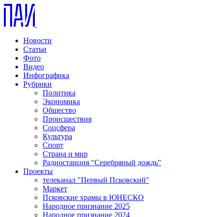
Новости
Статьи
Фото
Видео
Инфографика
Рубрики
Политика
Экономика
Общество
Происшествия
Соцсфера
Культура
Спорт
Страна и мир
Радиостанция "Серебряный дождь"
Проекты
телеканал "Первый Псковский"
Маркет
Псковские храмы в ЮНЕСКО
Народное признание 2025
Народное признание 2024