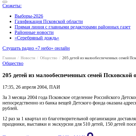
Сюжеты:
Выборы-2026
Газификация Псковской области
Прямая линия с главными редакторами районных газет
Районные новости
«Серебряный дождь»
Слушать радио «7 небо» онлайн
Главная
Новости
Общество
205 детей из малообеспеченных семей Пск
Общество
205 детей из малообеспеченных семей Псковской 
17:35, 26 апреля 2004, ПАИ
За 3 месяца 2004 года Псковское отделение Российского Детс
непосредственно из банка вещей Детского фонда оказана адре
рублей.
12 раз за 1 квартал из благотворительной организации доста
праздники, выставки и экскурсии для 510 детей, 150 детей п