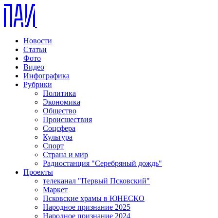
Новости
Статьи
Фото
Видео
Инфографика
Рубрики
Политика
Экономика
Общество
Происшествия
Соцсфера
Культура
Спорт
Страна и мир
Радиостанция "Серебряный дождь"
Проекты
телеканал "Первый Псковский"
Маркет
Псковские храмы в ЮНЕСКО
Народное признание 2025
Народное признание 2024