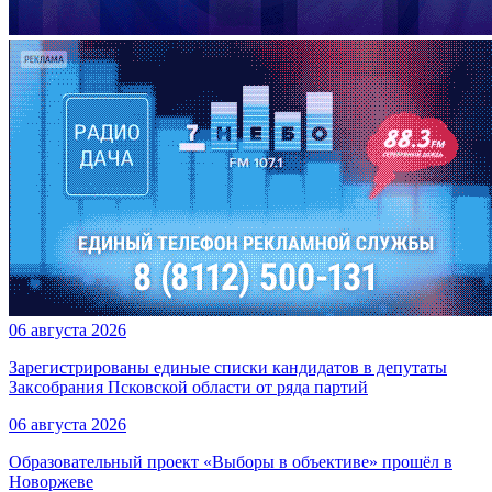
06 августа 2026
Зарегистрированы единые списки кандидатов в депутаты
Заксобрания Псковской области от ряда партий
06 августа 2026
Образовательный проект «Выборы в объективе» прошёл в
Новоржеве