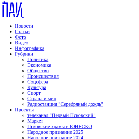
0
Новости
Статьи
Фото
Видео
Инфографика
Рубрики
Политика
Экономика
Общество
Происшествия
Соцсфера
Культура
Спорт
Страна и мир
Радиостанция "Серебряный дождь"
Проекты
телеканал "Первый Псковский"
Маркет
Псковские храмы в ЮНЕСКО
Народное признание 2025
Народное признание 2024