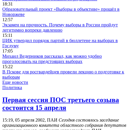
18:31
Образовательный проект «Выборы в объективе» прошёл в
Новоржеве
12:57
Экзамен на прочность. Почему выборы в России пройдут
легитимно вопреки давлению
15:11
ЦИК утвердил порядок партий в бюллетене на выборах в
Госдуму
17:05
Михаил Ведерников рассказал, как можно удобно
проголосовать на предстоящих выборах
15:22
В Пскове для росгвардейцев провели лекцию о подготовке к
выборам
Еще новости
Политика
Первая сессия ПОС третьего созыва
состоится 15 апреля
15:19, 05 апреля 2002, ПАИ
Cегодня состоялось заседание
организационного комитета областного собрания депутатов