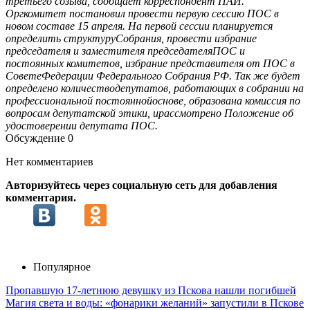
третьего созыва, сообщает корреспондент ПАИ.
Оргкомитет постановил провести первую сессию ПОС в
новом составе 15 апреля. На первой сессии планируется
определить структуруСобрания, провести избрание
председателя и заместителя председателяПОС и
постоянных комитетов, избрание представителя от ПОС в
СоветеФедерации Федерального Собрания РФ. Так же будет
определено количестводепутатов, работающих в собрании на
профессиональной постояннойоснове, образована комиссия по
вопросам депутатской этики, ирассмотрено Положение об
удостоверении депутата ПОС.
Обсуждение
0
Нет комментариев
Авторизуйтесь через социальную сеть для добавления
комментария.
Популярное
Пропавшую 17-летнюю девушку из Пскова нашли погибшей
Магия света и воды: «фонарики желаний» запустили в Пскове