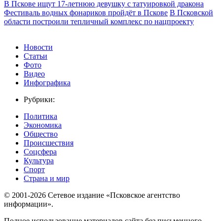
В Пскове ищут 17‑летнюю девушку с татуировкой дракона
Фестиваль водных фонариков пройдёт в Пскове
В Псковской
области построили тепличный комплекс по нацпроекту
Новости
Статьи
Фото
Видео
Инфографика
Рубрики:
Политика
Экономика
Общество
Происшествия
Соцсфера
Культура
Спорт
Страна и мир
© 2001-2026 Сетевое издание «Псковское агентство
информации».
Полное использование материалов сайта без письменного