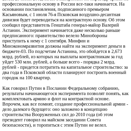
профессиональную основу в России все-таки начинается. На
основании постановления, подписанного премьером
Касьяновым, с 1 июля 76-я Псковская воздушно-десантная
дивизия будет переводиться на контрактную основу. Об этом
сообщил представитель Генштаба генерал-майор Валерий
Астанин. Эксперимент начинается даже несколько раньше
предписанного: правительство велело Минобороны
приступить к нему с 1 сентября. Минфин и
Минэкономразвития должны найти на эксперимент деньги в
бюджете-03. По подсчетам Астанина, это обойдется в 2,673
млрд. рублей, из которых на выплаты контрактникам за год
уйдет 530 млн. рублей, а больше всего - порядка 2 млрд.
рублей - придется потратить на капитальное строительство: за
два года в Псковской области планируют построить военный
городок на 100 квартир.
Как говорил Путин в Послании Федеральному собранию,
результаты начинающегося эксперимента позволят понять, как
комплектовать армию и флот на контрактной основе.
Впрочем, как все помнят, создание профессиональной армии -
дело далекого будущего: оно заложено в концепцию
строительства Вооруженных сил до 2010 года (об этом
президент говорил на майском заседании Совета
безопасности), и торопиться с этим Путин не велел.