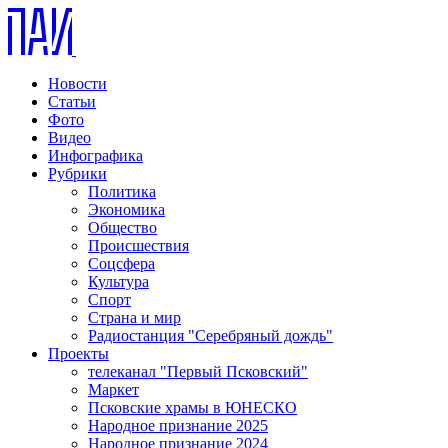
Новости
Статьи
Фото
Видео
Инфографика
Рубрики
Политика
Экономика
Общество
Происшествия
Соцсфера
Культура
Спорт
Страна и мир
Радиостанция "Серебряный дождь"
Проекты
телеканал "Первый Псковский"
Маркет
Псковские храмы в ЮНЕСКО
Народное признание 2025
Народное признание 2024