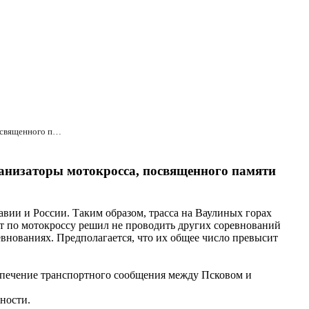
"В следующем году мы планируем провести на Ваулиных горах этапы Кубка России", заявляют организаторы мотокросса, посвященного памяти воинов-десантников 6-ой роты.
анизаторы мотокросса, посвященного памяти
авии и России. Таким образом, трасса на Ваулиных горах
ет по мотокроссу решил не проводить других соревнований
евнованиях. Предполагается, что их общее число превысит
еспечение транспортного сообщения между Псковом и
ности.