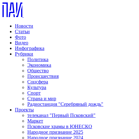
Новости
Статьи
Фото
Видео
Инфографика
Рубрики
Политика
Экономика
Общество
Происшествия
Соцсфера
Культура
Спорт
Страна и мир
Радиостанция "Серебряный дождь"
Проекты
телеканал "Первый Псковский"
Маркет
Псковские храмы в ЮНЕСКО
Народное признание 2025
Народное признание 2024