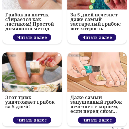
Грибок на ногтях
За 5 дней исчезнет
стирается как
даже самый
ластиком! Простой
застарелый грибок:
домашний метод
вот хитрость
Читать далее
Читать далее
i
i
Этот трюк
Даже самый
уничтожает грибок
запущенный грибок
за 5 дней!
исчезнет с корнем,
если перед сном…
Читать далее
Читать далее