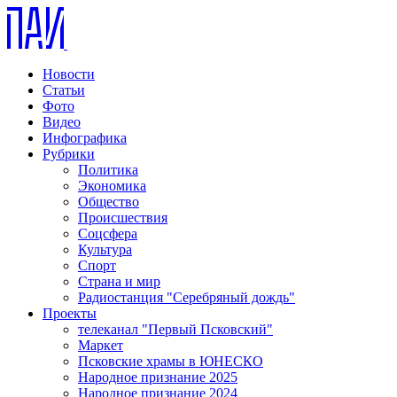
Новости
Статьи
Фото
Видео
Инфографика
Рубрики
Политика
Экономика
Общество
Происшествия
Соцсфера
Культура
Спорт
Страна и мир
Радиостанция "Серебряный дождь"
Проекты
телеканал "Первый Псковский"
Маркет
Псковские храмы в ЮНЕСКО
Народное признание 2025
Народное признание 2024