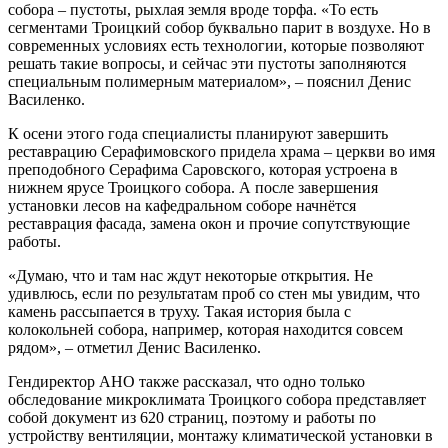
собора – пустоты, рыхлая земля вроде торфа. «То есть
сегментами Троицкий собор буквально парит в воздухе. Но в
современных условиях есть технологии, которые позволяют
решать такие вопросы, и сейчас эти пустоты заполняются
специальным полимерным материалом», – пояснил Денис
Василенко.
К осени этого года специалисты планируют завершить
реставрацию Серафимовского придела храма – церкви во имя
преподобного Серафима Саровского, которая устроена в
нижнем ярусе Троицкого собора. А после завершения
установки лесов на кафедральном соборе начнётся
реставрация фасада, замена окон и прочие сопутствующие
работы.
«Думаю, что и там нас ждут некоторые открытия. Не
удивлюсь, если по результатам проб со стен мы увидим, что
камень рассыпается в труху. Такая история была с
колокольней собора, например, которая находится совсем
рядом», – отметил Денис Василенко.
Гендиректор АНО также рассказал, что одно только
обследование микроклимата Троицкого собора представляет
собой документ из 620 страниц, поэтому и работы по
устройству вентиляции, монтажу климатической установки в