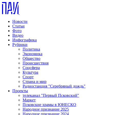
Новости
Статьи
Фото
Видео
Инфографика
Рубрики
Политика
Экономика
Общество
Происшествия
Соцсфера
Культура
Спорт
Страна и мир
Радиостанция "Серебряный дождь"
Проекты
телеканал "Первый Псковский"
Маркет
Псковские храмы в ЮНЕСКО
Народное признание 2025
Народное признание 2024