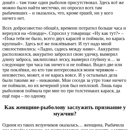
дошёл – там тоже один рыболов присутствовал. Здесь всё же
можно было найти местечко, но опросил всех там
рыбачивших – и оказалось, что, кроме ершей, ни у кого
ничего нет.
Всех добросовестно обошёл, времени потратил больше часа и
вернулся на «блюдце». Спросил у товарища: «Ну как тут?» –
«Пока тебя не было, всего двух карасей и поймали, но карась
крупный». Здесь всё же поклёвывает. И тут надо мной
смилостивились: «Ладно, садись между нами». Аккуратно
расположился, аккуратно забросил свою удочку, вымерил
длину заброса, заклипсовал леску, вымерил глубину и… за
следующие три часа так ничего и не поймал. Видел две или
три поклёвки, но кто там интересовался моим червяком –
неизвестно, может, и не карась вовсе. И у остальных дела
были такими же – никакими. Мои соседи за утро тоже ничего
не поймали, но их вечерний улов был неплохой. Лишь пара
рыболовов поймала при мне по три толстеньких карася, да
ещё пара – по одному.
Как женщине-рыболову заслужить признание у
мужчин?
Одним из таких везунчиков оказалась… женщина. Рыбачила