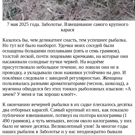
7 мая 2025 года. Заболотье. Взвешивание самого крупного
карася
Казалось бы, чем деликатнее снасть, тем успешнее рыбалка.
Но тут всё было наоборот. Удочки моих соседей были
оснащены большими поплавками (пять и семь граммов),
толстой леской, почти лещовыми крючками, на которые они
насаживали солидные пучки червей. На водоёме
присутствовало небольшое течение, но ловили они не в
проводку, а укладывали свои наживки устойчиво на дно. И
поклёвки следовали с завидной регулярностью. Женщина
пользовалась разными ароматизаторами (чеснок, шоколад), а
мужчина обходился без этих тонких рыболовных изысков: «А
зачем? У меня и так хорошо клюёт».
К окончанию вечерней рыбалки в их садке плескалось десятка
два отборных карасей. Самый крупный из них, как показало
публичное взвешивание, потянул на полтора килограмма (1
490 граммов), а чуть меньших, весом около килограмма, у них
было не менее десятка. Великолепный улов! За многие годы
наших рыбалок в Заболотье и у нас неоднократно бывали