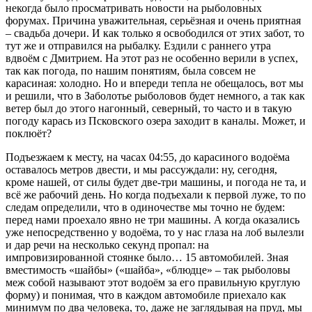
некогда было просматривать новости на рыболовных
форумах. Причина уважительная, серьёзная и очень приятная
– свадьба дочери. И как только я освободился от этих забот, то
тут же и отправился на рыбалку. Ездили с раннего утра
вдвоём с Дмитрием. На этот раз не особенно верили в успех,
так как погода, по нашим понятиям, была совсем не
карасиная: холодно. Но и впереди тепла не обещалось, вот мы
и решили, что в Заболотье рыболовов будет немного, а так как
ветер был до этого нагонный, северный, то часто и в такую
погоду карась из Псковского озера заходит в каналы. Может, и
поклюёт?
Подъезжаем к месту, на часах 04:55, до карасиного водоёма
оставалось метров двести, и мы рассуждали: ну, сегодня,
кроме нашей, от силы будет две-три машины, и погода не та, и
всё же рабочий день. Но когда подъехали к первой луже, то по
следам определили, что в одиночестве мы точно не будем:
перед нами проехало явно не три машины. А когда оказались
уже непосредственно у водоёма, то у нас глаза на лоб вылезли
и дар речи на несколько секунд пропал: на
импровизированной стоянке было… 15 автомобилей. Зная
вместимость «шайбы» («шайба», «блюдце» – так рыболовы
меж собой называют этот водоём за его правильную круглую
форму) и понимая, что в каждом автомобиле приехало как
минимум по два человека, то, даже не заглядывая на пруд, мы