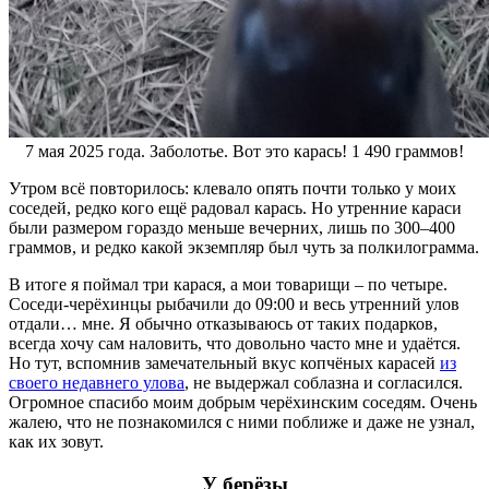
7 мая 2025 года. Заболотье. Вот это карась! 1 490 граммов!
Утром всё повторилось: клевало опять почти только у моих
соседей, редко кого ещё радовал карась. Но утренние караси
были размером гораздо меньше вечерних, лишь по 300–400
граммов, и редко какой экземпляр был чуть за полкилограмма.
В итоге я поймал три карася, а мои товарищи – по четыре.
Соседи-черёхинцы рыбачили до 09:00 и весь утренний улов
отдали… мне. Я обычно отказываюсь от таких подарков,
всегда хочу сам наловить, что довольно часто мне и удаётся.
Но тут, вспомнив замечательный вкус копчёных карасей
из
своего недавнего улова
, не выдержал соблазна и согласился.
Огромное спасибо моим добрым черёхинским соседям. Очень
жалею, что не познакомился с ними поближе и даже не узнал,
как их зовут.
У берёзы