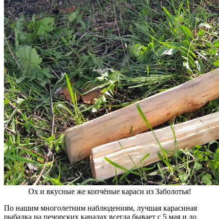
Ох и вкусные же копчёные караси из Заболотья!
По нашим многолетним наблюдениям, лучшая карасиная
рыбалка на печорских каналах всегда бывает с 5 мая и до