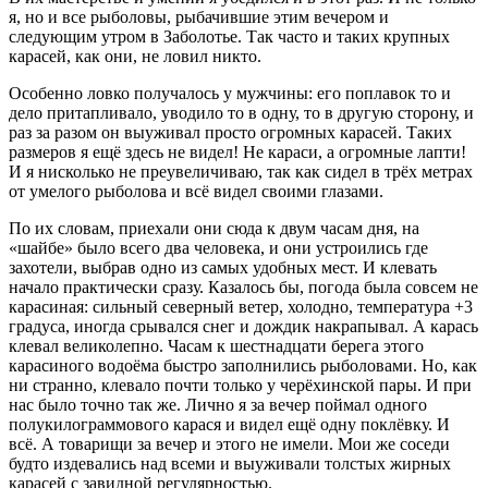
я, но и все рыболовы, рыбачившие этим вечером и
следующим утром в Заболотье. Так часто и таких крупных
карасей, как они, не ловил никто.
Особенно ловко получалось у мужчины: его поплавок то и
дело притапливало, уводило то в одну, то в другую сторону, и
раз за разом он выуживал просто огромных карасей. Таких
размеров я ещё здесь не видел! Не караси, а огромные лапти!
И я нисколько не преувеличиваю, так как сидел в трёх метрах
от умелого рыболова и всё видел своими глазами.
По их словам, приехали они сюда к двум часам дня, на
«шайбе» было всего два человека, и они устроились где
захотели, выбрав одно из самых удобных мест. И клевать
начало практически сразу. Казалось бы, погода была совсем не
карасиная: сильный северный ветер, холодно, температура +3
градуса, иногда срывался снег и дождик накрапывал. А карась
клевал великолепно. Часам к шестнадцати берега этого
карасиного водоёма быстро заполнились рыболовами. Но, как
ни странно, клевало почти только у черёхинской пары. И при
нас было точно так же. Лично я за вечер поймал одного
полукилограммового карася и видел ещё одну поклёвку. И
всё. А товарищи за вечер и этого не имели. Мои же соседи
будто издевались над всеми и выуживали толстых жирных
карасей с завидной регулярностью.