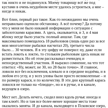
так никто и не подвинулся. Моему товарищу всё же под
кустами в очень неудобном месте удалось устроиться, а мне –
нигде и никак.
Вот блин, первый раз такое. Как-то неожиданно мы очень
неправильно оценили обстановку. А всё почему? Да потому
что у меня не было никакой информации о ситуации с
заболотскими карасями. А здесь, оказывается, и 3, и 4 мая
яблоку негде было упасть: полный аншлаг. Там, где
максимально помещалось 18 рыболовов (лишь один раз за все
мои многолетние рыбалки насчитал 20), третьего числа
было… 30 человек. Я в эту цифру не поверил: ну, даже если
встать локоть к локтю, то стольким рыболовам здесь никак не
разместиться. Но об этом рассказывал очевидец и
непосредственный участник. Я выразил сомнение, на что тот
ответил: «Ну, может, не 30, но 28 было точно». И главное,
ловили все без исключения, клевало и в середине водоёма, и в
любом его углу, и у всех уловы были просто великолепные – и
по размеру карася, и по количеству. В эти дни крупный карась
ловился не только на «блюдце», но и в ручье, и в канале,
ведущем в озеро.
Мест нет. Делать нечего, сходил вниз вдоль ручья: иногда и
там клюёт. Но и там все более-менее хорошие места тоже
оказались заняты. И до канала, выходящего в Псковское озеро,