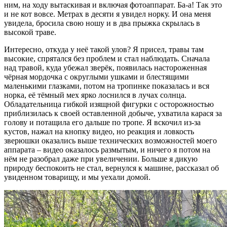
ним, на ходу вытаскивая и включая фотоаппарат. Ба-а! Так это
и не кот вовсе. Метрах в десяти я увидел норку. И она меня
увидела, бросила свою ношу и в два прыжка скрылась в
высокой траве.
Интересно, откуда у неё такой улов? Я присел, травы там
высокие, спрятался без проблем и стал наблюдать. Сначала
над травой, куда убежал зверёк, появилась настороженная
чёрная мордочка с округлыми ушками и блестящими
маленькими глазками, потом на тропинке показалась и вся
норка, её тёмный мех ярко лоснился в лучах солнца.
Обладательница гибкой изящной фигурки с осторожностью
приблизилась к своей оставленной добыче, ухватила карася за
голову и потащила его дальше по тропе. Я вскочил из-за
кустов, нажал на кнопку видео, но реакция и ловкость
зверюшки оказались выше технических возможностей моего
аппарата – видео оказалось размытым, и ничего я потом на
нём не разобрал даже при увеличении. Больше я дикую
природу беспокоить не стал, вернулся к машине, рассказал об
увиденном товарищу, и мы уехали домой.