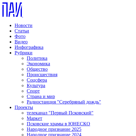
Новости
Статьи
Фото
Видео
Инфографика
Рубрики
Политика
Экономика
Общество
Происшествия
Соцсфера
Культура
Спорт
Страна и мир
Радиостанция "Серебряный дождь"
Проекты
телеканал "Первый Псковский"
Маркет
Псковские храмы в ЮНЕСКО
Народное признание 2025
Народное признание 2024