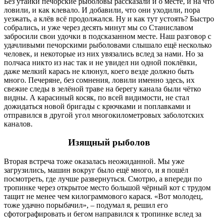
Без утайки печорские рыболовы рассказали и о месте, и на что
ловили, и как клевало. И добавили, что они уходили, пора
уезжать, а клёв всё продолжался. Ну и как тут устоять? Быстро
собрались, и уже через десять минут мы со Станиславом
забросили свои удочки в подсказанном месте. Наш разговор с
удачливыми печорскими рыболовами слышало ещё несколько
человек, и некоторые из них увязались вслед за нами. Но за
полчаса никто из нас так и не увидел ни одной поклёвки,
даже мелкий карась не клюнул, коего везде должно быть
много. Печеряне, без сомнения, ловили именно здесь, их
свежие следы в зелёной траве на берегу канала были чётко
видны. А карасиный косяк, по всей видимости, не стал
дожидаться новой бригады с крючками и поплавками и
отправился в другой угол многокилометровых заболотских
каналов.
Изящный рыболов
Вторая встреча тоже оказалась неожиданной. Мы уже
загрузились, машин вокруг было ещё много, и я пошёл
посмотреть, где лучше развернуться. Смотрю, а впереди по
тропинке через открытое место большой чёрный кот с трудом
тащит не менее чем килограммового карася. «Вот молодец,
тоже удачно порыбачил», – подумал я, решил его
сфотографировать и бегом направился к тропинке вслед за