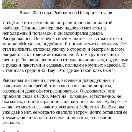
8 мая 2025 года. Рыболов из Печор и его улов
И ещё две интереснейшие встречи произошли на этой
рыбалке. Станиславу первому надоело смотреть на
неподвижный поплавок, и он засобирался домой.
Распрощались. Он ушёл к своей машине – и тут же от него
звонок: «Михалыч, подойди». Я понял: что-то случилось. Не
стал выяснять, отложил удочку в сторону и быстрым шагом
направился к стоянке автомобилей. А там группа из пяти-
шести рыболовов, непонятно откуда появившаяся, с удочками
в руках и пакетами и садками, полными крупных карасей. И
Станислав среди них. Вау! Это где же такой клёв был?
Рыболовы-цыгане из Печор, весёлые и добродушные, с
радостью и наперебой отвечали на все наши вопросы,
разрешили даже сфотографироваться. Оказывается, они
приехали сюда к 07:00. Мест на «блюдце», естественно, не
оказалось, и они отправились на один из каналов, «у берёзы»
– так это место называют завсегдатаи Заболотья. Берёзы там
уже давно нет, её когда-то свалило ветром, долго оставался её
трёхметровый остов, но сейчас и он сгнил, а название
осталось.