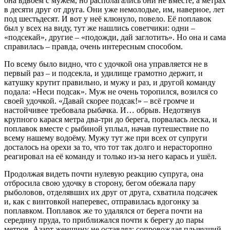
она вдвоём с мужем, но располагались они не вместе, а метрах
в десяти друг от друга. Они уже немолодые, им, наверное, лет
под шестьдесят. И вот у неё клюнуло, повело. Её поплавок
был у всех на виду, тут же нашлись советчики: одни –
«подсекай», другие – «подожди, дай заглотить». Но она и сама
справилась – правда, очень интересным способом.
По всему было видно, что с удочкой она управляется не в
первый раз – и подсекла, и удилище грамотно держит, и
катушку крутит правильно, и мужу и раз, и другой команду
подала: «Неси подсак». Муж не очень торопился, возился со
своей удочкой. «Давай скорее подсак!» – всё громче и
настойчивее требовала рыбачка. И… обрыв. Недотянув
крупного карася метра два-три до берега, порвалась леска, и
поплавок вместе с рыбиной уплыл, начав путешествие по
всему нашему водоёму. Мужу тут же при всех от супруги
досталось на орехи за то, что тот так долго и нерасторопно
реагировал на её команду и только из-за него карась и ушёл.
Продолжая видеть почти нулевую реакцию супруга, она
отбросила свою удочку в сторону, бегом обежала пару
рыболовов, отделявших их друг от друга, схватила подсачек
и, как с винтовкой наперевес, отправилась вдогонку за
поплавком. Поплавок же то удалялся от берега почти на
середину пруда, то приближался почти к берегу до пары
метров. Азарт женщину не оставлял: сопровождая плывущий