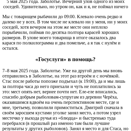
5 мая 2025 года. Заболотье. Вечерний улов одного из моих
соседей. Удивительно, но утром он, как и я, не поймал ничего
Мы с товарищем рыбачили до 09:00. Клевало очень редко и
далеко не у всех. В том числе не клевало ни у меня, ни у моих
соседей, хотя вечером на этом же месте они неплохо
порыбачили, поймав по десятка полтора карасей хороших
размеров. В улове моего товарища в итоге оказалось два
карася по полкилограмма и два помельче, а я так с нулём и
остался.
«Госуслуги» в помощь?
7–8 мая 2025 года. Заболотье. Уже на другой день мы вновь
отправились в Заболотье, на этот раз втроём и с ночёвкой.
Стас после работы попозже подъехал (к 19:00), да и мы лишь
за полтора часа до него приехали и чуть не поплатились за
это: мест опять нет, вернее почти нет. Еле-еле вписались,
спасибо добрым рыболовам-супругам из деревни Черёха,
оказавшимся вдвоём на очень перспективном месте, где и
мне, третьему, позволили примоститься. Дмитрий сначала в
своём заросшем кустами уголке занял место, а потом узрел
местечко у выхода ручья из «блюдца» и быстренько туда
перебрался (в прошлый раз именно там были лучшие
результаты у других рыболовов). Занял я место и для Стаса, но