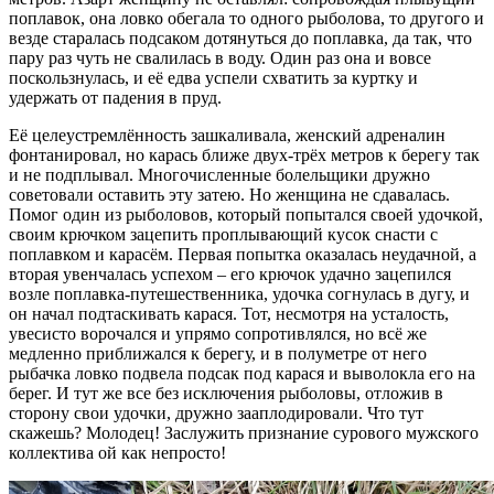
поплавок, она ловко обегала то одного рыболова, то другого и
везде старалась подсаком дотянуться до поплавка, да так, что
пару раз чуть не свалилась в воду. Один раз она и вовсе
поскользнулась, и её едва успели схватить за куртку и
удержать от падения в пруд.
Её целеустремлённость зашкаливала, женский адреналин
фонтанировал, но карась ближе двух-трёх метров к берегу так
и не подплывал. Многочисленные болельщики дружно
советовали оставить эту затею. Но женщина не сдавалась.
Помог один из рыболовов, который попытался своей удочкой,
своим крючком зацепить проплывающий кусок снасти с
поплавком и карасём. Первая попытка оказалась неудачной, а
вторая увенчалась успехом – его крючок удачно зацепился
возле поплавка-путешественника, удочка согнулась в дугу, и
он начал подтаскивать карася. Тот, несмотря на усталость,
увесисто ворочался и упрямо сопротивлялся, но всё же
медленно приближался к берегу, и в полуметре от него
рыбачка ловко подвела подсак под карася и выволокла его на
берег. И тут же все без исключения рыболовы, отложив в
сторону свои удочки, дружно зааплодировали. Что тут
скажешь? Молодец! Заслужить признание сурового мужского
коллектива ой как непросто!