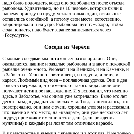
надо было подождать, когда оно освободится после отъезда
рыболова. Удивительно, но из 16 человек, которые были к
нашему приезду на пруду, уезжал только один, остальные
оставались с ночёвкой, а потому свои места, естественно,
забронировали и на утро. Рыболовы шутят: «Скоро, чтобы
сюда попасть, надо будет заранее записываться через
«Госуслуги».
Соседи из Черёхи
С моими соседями мы потихоньку разговорились. Они,
оказывается, давние и заядлые рыболовы и знают о псковской
рыбалке очень много. Рыбачат и на Великой, и на Камёнке, и
в Заболотье. Успешно ловят и леща, и подуста, и линя, и
карася. Любимый вид лова – поплавочная удочка. Они в два
голоса утверждали, что именно от такого вида ловли они
получают истинное наслаждение. И я вспомнил, что именно
здесь, в Заболотье, мы с ними уже встречались. Было это лет
десять назад в двадцатых числах мая. Тогда запомнилось, что
повстречались они нам с очень хорошим уловом и рассказали,
что именно в это место, на «квадрат», они уже несколько лет
подряд приезжают именно в этот день (день рождения
мужчины) и каждый раз ловят там отличных карасей.
В их мастерстве и умении я убедился и в этот раз. И не только