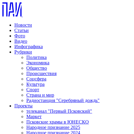
Новости
Статьи
Фото
Видео
Инфографика
Рубрики
Политика
Экономика
Общество
Происшествия
Соцсфера
Культура
Спорт
Страна и мир
Радиостанция "Серебряный дождь"
Проекты
телеканал "Первый Псковский"
Маркет
Псковские храмы в ЮНЕСКО
Народное признание 2025
Народное признание 2024