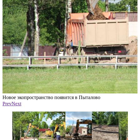
Новое экопространство появится в Пыталово
Н
Фото: районная газета «Наша жизнь»
Ф
Prev
Next