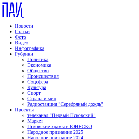
Новости
Статьи
Фото
Видео
Инфографика
Рубрики
Политика
Экономика
Общество
Происшествия
Соцсфера
Культура
Спорт
Страна и мир
Радиостанция "Серебряный дождь"
Проекты
телеканал "Первый Псковский"
Маркет
Псковские храмы в ЮНЕСКО
Народное признание 2025
Народное признание 2024