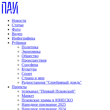
Новости
Статьи
Фото
Видео
Инфографика
Рубрики
Политика
Экономика
Общество
Происшествия
Соцсфера
Культура
Спорт
Страна и мир
Радиостанция "Серебряный дождь"
Проекты
телеканал "Первый Псковский"
Маркет
Псковские храмы в ЮНЕСКО
Народное признание 2025
Народное признание 2024