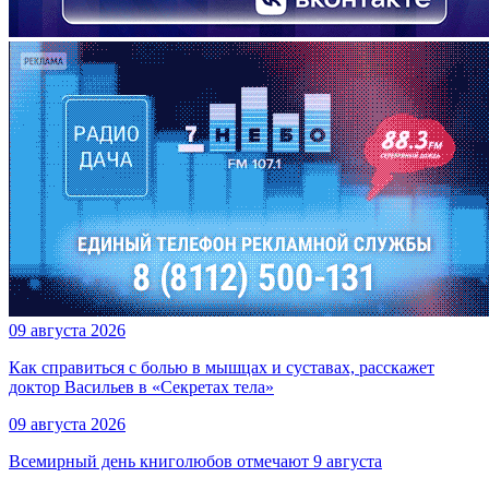
09 августа 2026
Как справиться с болью в мышцах и суставах, расскажет
доктор Васильев в «Секретах тела»
09 августа 2026
Всемирный день книголюбов отмечают 9 августа