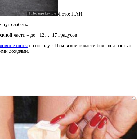
Фото: ПАИ
чнут слабеть.
южной части – до +12…+17 градусов.
оловине июня
на погоду в Псковской области большей частью
кими дождями.
i