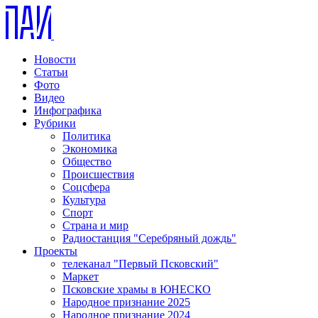
Новости
Статьи
Фото
Видео
Инфографика
Рубрики
Политика
Экономика
Общество
Происшествия
Соцсфера
Культура
Спорт
Страна и мир
Радиостанция "Серебряный дождь"
Проекты
телеканал "Первый Псковский"
Маркет
Псковские храмы в ЮНЕСКО
Народное признание 2025
Народное признание 2024