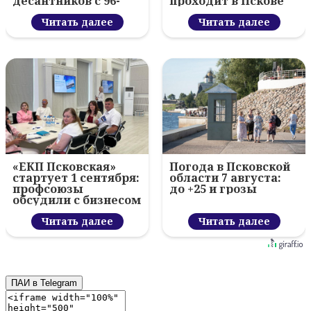
десантников с 96-
проходит в Пскове
летием ВДВ и
вручил награды
Читать далее
Читать далее
«ЕКП Псковская»
Погода в Псковской
стартует 1 сентября:
области 7 августа:
профсоюзы
до +25 и грозы
обсудили с бизнесом
новый цифровой
проект
Читать далее
Читать далее
ПАИ в Telegram