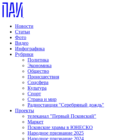
Новости
Статьи
Фото
Видео
Инфографика
Рубрики
Политика
Экономика
Общество
Происшествия
Соцсфера
Культура
Спорт
Страна и мир
Радиостанция "Серебряный дождь"
Проекты
телеканал "Первый Псковский"
Маркет
Псковские храмы в ЮНЕСКО
Народное признание 2025
Народное признание 2024