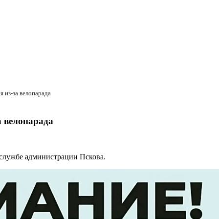
 из-за велопарада
а велопарада
службе администрации Пскова.