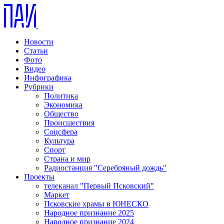
Новости
Статьи
Фото
Видео
Инфографика
Рубрики
Политика
Экономика
Общество
Происшествия
Соцсфера
Культура
Спорт
Страна и мир
Радиостанция "Серебряный дождь"
Проекты
телеканал "Первый Псковский"
Маркет
Псковские храмы в ЮНЕСКО
Народное признание 2025
Народное признание 2024