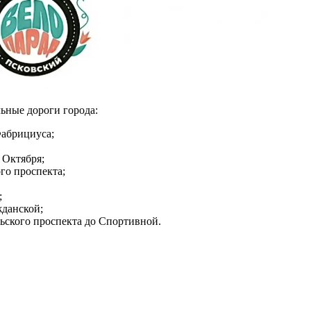
ьные дороги города:
Фабрициуса;
 Октября;
го проспекта;
;
жданской;
рьского проспекта до Спортивной.