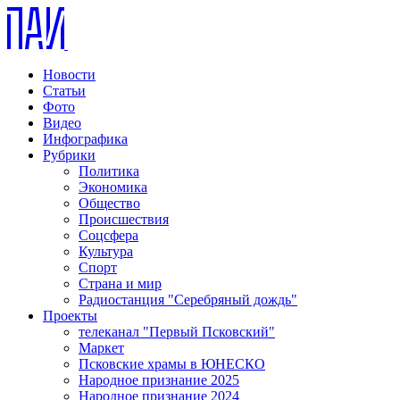
Новости
Статьи
Фото
Видео
Инфографика
Рубрики
Политика
Экономика
Общество
Происшествия
Соцсфера
Культура
Спорт
Страна и мир
Радиостанция "Серебряный дождь"
Проекты
телеканал "Первый Псковский"
Маркет
Псковские храмы в ЮНЕСКО
Народное признание 2025
Народное признание 2024