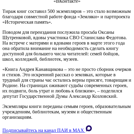
«ВКонтакте»
Тираж книг составил 500 экземпляров – это стало возможным
благодаря совместной работе фонда «Земляки» и партпроекта
«Историческая память».
Поводом для переиздания послужила просьба Оксаны
Шутренковой, вдовы участника СВО Станислава Федотова.
На встрече с матерями и вдовами героев в марте этого года
она обратила внимание на необходимость сделать книгу
доступной для большего числа читателей: семей бойцов,
школ, колледжей, библиотек, музеев.
«Книга Андрея Канавщикова – это не просто сборник очерков
и стихов. Это искренний рассказ о земляках, которые в
трудный для страны час остались верны присяге, товарищам и
Родине. На страницах оживают судьбы современных героев,
их подвиги, боль утрат и любовь к близким», – поделился
депутат Государственной Думы Александр Козловский.
Экземпляры книги переданы семьям героев, образовательным
учреждениям, библиотекам, музеям и общественным
организациям.
Подписывайтесь на канал ПАИ в MAХ