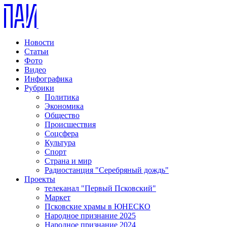
Новости
Статьи
Фото
Видео
Инфографика
Рубрики
Политика
Экономика
Общество
Происшествия
Соцсфера
Культура
Спорт
Страна и мир
Радиостанция "Серебряный дождь"
Проекты
телеканал "Первый Псковский"
Маркет
Псковские храмы в ЮНЕСКО
Народное признание 2025
Народное признание 2024