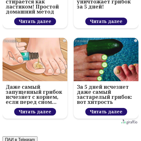
стирается как
уничтожает грибок
ластиком! Простой
за 5 дней!
домашний метод
Читать далее
Читать далее
i
i
Даже самый
За 5 дней исчезнет
запущенный грибок
даже самый
исчезнет с корнем,
застарелый грибок:
если перед сном…
вот хитрость
Читать далее
Читать далее
ПАИ в Telegram