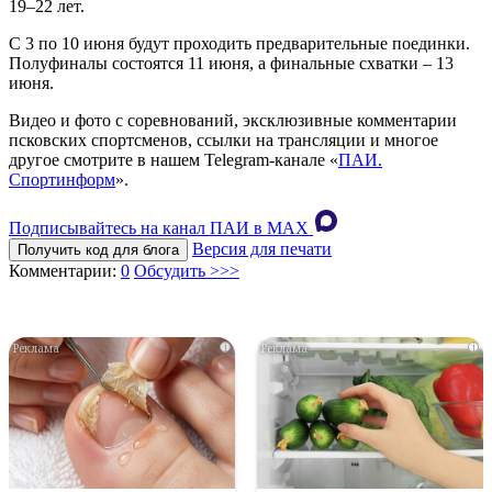
19–22 лет.
С 3 по 10 июня будут проходить предварительные поединки.
Полуфиналы состоятся 11 июня, а финальные схватки – 13
июня.
Видео и фото с соревнований, эксклюзивные комментарии
псковских спортсменов, ссылки на трансляции и многое
другое смотрите в нашем Telegram-канале «
ПАИ.
Спортинформ
».
Подписывайтесь на канал ПАИ в MAХ
Версия для печати
Получить код для блога
Комментарии:
0
Обсудить >>>
i
i