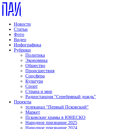
Новости
Статьи
Фото
Видео
Инфографика
Рубрики
Политика
Экономика
Общество
Происшествия
Соцсфера
Культура
Спорт
Страна и мир
Радиостанция "Серебряный дождь"
Проекты
телеканал "Первый Псковский"
Маркет
Псковские храмы в ЮНЕСКО
Народное признание 2025
Народное признание 2024