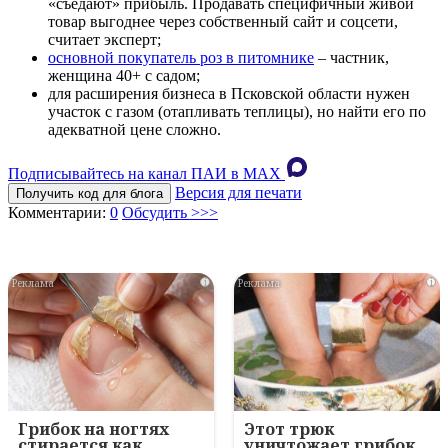
«съедают» прибыль. Продавать специфичный живой
товар выгоднее через собственный сайт и соцсети,
считает эксперт;
основной покупатель роз в питомнике
– частник,
женщина 40+ с садом;
для расширения бизнеса в Псковской области нужен
участок с газом (отапливать теплицы), но найти его по
адекватной цене сложно.
Подписывайтесь на канал ПАИ в MAХ
Версия для печати
Получить код для блога
Комментарии:
0
Обсудить >>>
i
i
Грибок на ногтях
Этот трюк
стирается как
уничтожает грибок