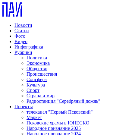
Новости
Статьи
Фото
Видео
Инфографика
Рубрики
Политика
Экономика
Общество
Происшествия
Соцсфера
Культура
Спорт
Страна и мир
Радиостанция "Серебряный дождь"
Проекты
телеканал "Первый Псковский"
Маркет
Псковские храмы в ЮНЕСКО
Народное признание 2025
Народное признание 2024