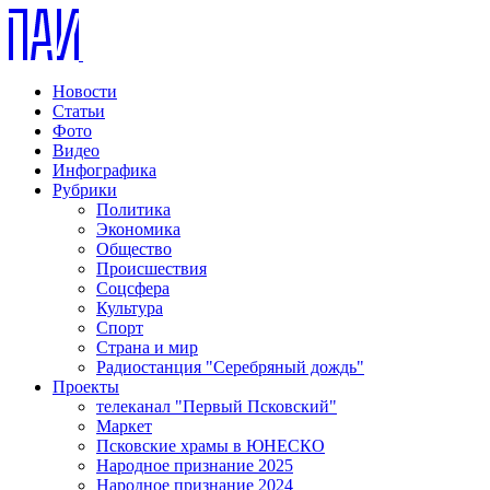
Новости
Статьи
Фото
Видео
Инфографика
Рубрики
Политика
Экономика
Общество
Происшествия
Соцсфера
Культура
Спорт
Страна и мир
Радиостанция "Серебряный дождь"
Проекты
телеканал "Первый Псковский"
Маркет
Псковские храмы в ЮНЕСКО
Народное признание 2025
Народное признание 2024