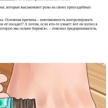
ники, которые высаживают розы на своих приусадебных
тва. Основная причина – невозможность контролировать
н её посадит? А потом, если кто-то узнает: вот он купил в
а которую мы сильно боремся», – пояснил предприниматель.
i