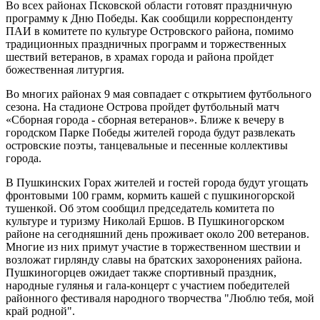
Во всех районах Псковской области готовят праздничную
программу к Дню Победы. Как сообщили корреспонденту
ПАИ в комитете по культуре Островского района, помимо
традиционных праздничных программ и торжественных
шествий ветеранов, в храмах города и района пройдет
божественная литургия.
Во многих районах 9 мая совпадает с открытием футбольного
сезона. На стадионе Острова пройдет футбольный матч
«Сборная города - сборная ветеранов». Ближе к вечеру в
городском Парке Победы жителей города будут развлекать
островские поэты, танцевальные и песенные коллективы
города.
В Пушкинских Горах жителей и гостей города будут угощать
фронтовыми 100 грамм, кормить кашей с пушкиногорской
тушенкой. Об этом сообщил председатель комитета по
культуре и туризму Николай Ершов. В Пушкиногорском
районе на сегодняшний день проживает около 200 ветеранов.
Многие из них примут участие в торжественном шествии и
возложат гирлянду славы на братских захоронениях района.
Пушкиногорцев ожидает также спортивный праздник,
народные гулянья и гала-концерт с участием победителей
районного фестиваля народного творчества "Люблю тебя, мой
край родной".