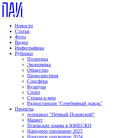
Новости
Статьи
Фото
Видео
Инфографика
Рубрики
Политика
Экономика
Общество
Происшествия
Соцсфера
Культура
Спорт
Страна и мир
Радиостанция "Серебряный дождь"
Проекты
телеканал "Первый Псковский"
Маркет
Псковские храмы в ЮНЕСКО
Народное признание 2025
Народное признание 2024