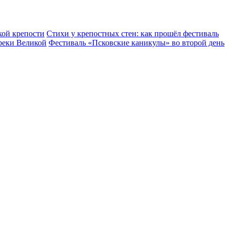
кой крепости
Стихи у крепостных стен: как прошёл фестиваль
реки Великой
Фестиваль «Псковские каникулы» во второй день