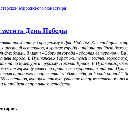
астерской Мирожского монастыря
отметить День Победы
отовят праздничную программу к Дню Победы. Как сообщили кор
шествий ветеранов, в храмах города и района пройдет божеств
 футбольный матч «Сборная города - сборная ветеранов». Бли
ективы города. В Пушкинских Горах жителей и гостей города б
тета по культуре и туризму Николай Ершов. В Пушкиногорском 
зложат гирлянду славы на братских захоронениях района. Пуш
стиваля народного творчества "Люблю тебя, мой край родной".
350 ветеранов, которые примут участие в торжественном шеств
а и пройдет спортивная эстафета.
ентария.