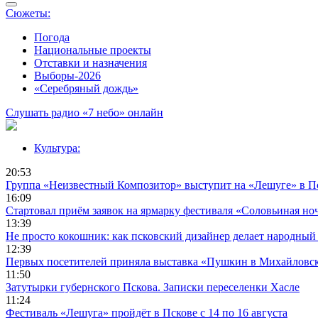
Сюжеты:
Погода
Национальные проекты
Отставки и назначения
Выборы-2026
«Серебряный дождь»
Слушать радио «7 небо» онлайн
Культура:
20:53
Группа «Неизвестный Композитор» выступит на «Лешуге» в П
16:09
Стартовал приём заявок на ярмарку фестиваля «Соловьиная но
13:39
Не просто кокошник: как псковский дизайнер делает народный
12:39
Первых посетителей приняла выставка «Пушкин в Михайловс
11:50
Затутырки губернского Пскова. Записки переселенки Хасле
11:24
Фестиваль «Лешуга» пройдёт в Пскове с 14 по 16 августа