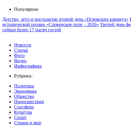
Популярное
Детство, лето и ностальгия: второй день «Псковских каникул»
исторической поэзии «Словенское поле – 2026»
Третий день ф
собрал более 17 тысяч гостей
Новости
Статьи
Фото
Видео
Инфографика
Рубрики:
Политика
Экономика
Общество
Происшествия
Соцсфера
Культура
Спорт
Страна и мир