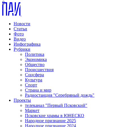
0
Новости
Статьи
Фото
Видео
Инфографика
Рубрики
Политика
Экономика
Общество
Происшествия
Соцсфера
Культура
Спорт
Страна и мир
Радиостанция "Серебряный дождь"
Проекты
телеканал "Первый Псковский"
Маркет
Псковские храмы в ЮНЕСКО
Народное признание 2025
Народное признание 2024