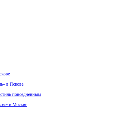
скове
чь» в Пскове
 стиль повседневным
ком» в Москве