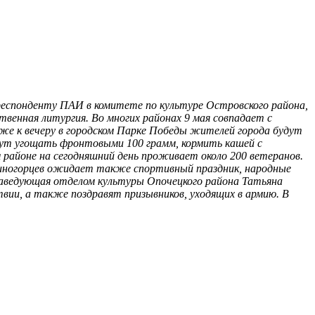
респонденту ПАИ в комитете по культуре Островского района,
енная литургия. Во многих районах 9 мая совпадает с
же к вечеру в городском Парке Победы жителей города будут
удут угощать фронтовыми 100 грамм, кормить кашей с
районе на сегодняшний день проживает около 200 ветеранов.
киногорцев ожидает также спортивный праздник, народные
 Заведующая отделом культуры Опочецкого района Татьяна
ии, а также поздравят призывников, уходящих в армию. В