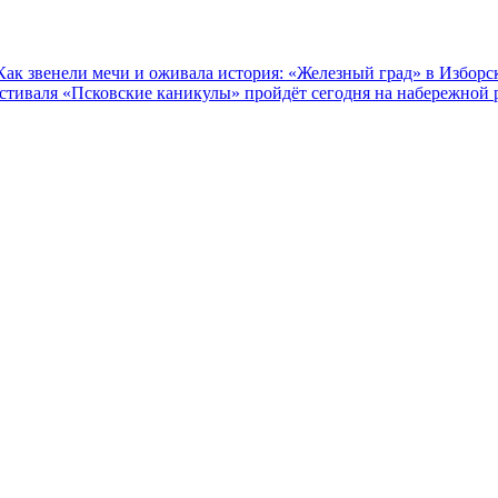
Как звенели мечи и оживала история: «Железный град» в Изборс
естиваля «Псковские каникулы» пройдёт сегодня на набережной 