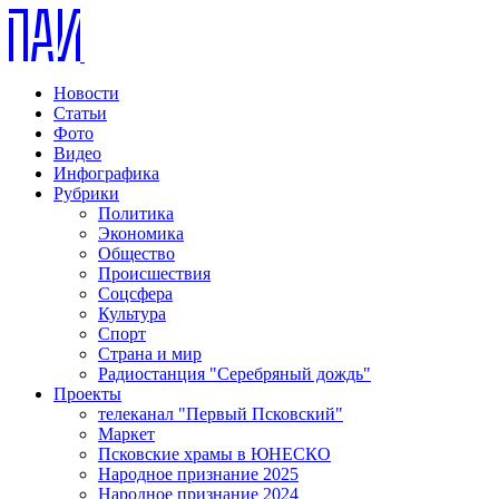
Новости
Статьи
Фото
Видео
Инфографика
Рубрики
Политика
Экономика
Общество
Происшествия
Соцсфера
Культура
Спорт
Страна и мир
Радиостанция "Серебряный дождь"
Проекты
телеканал "Первый Псковский"
Маркет
Псковские храмы в ЮНЕСКО
Народное признание 2025
Народное признание 2024