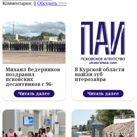
Комментарии:
0
Обсудить >>>
Михаил Ведерников
В Курской области
поздравил
нашли зуб
псковских
птерозавра
десантников с 96-
летием ВДВ и
вручил награды
Читать далее
Читать далее